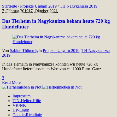
Startseite
/
Projekte Ungarn 2019
/
TH Nagykanizsa 2019
7. Februar 2019
17. Oktober 2021
Das Tierheim in Nagykanizsa bekam heute 720 kg
Hundefutter
Von
Sabine Thümmig
In
Projekte Ungarn 2019
,
TH Nagykanizsa
2019
In das Tierheim in Nagykanizsa konnten wir heute 720 kg
Hundefutter liefern lassen im Wert von ca. 1000 Euro. Ganz...
3
Read More
Impressum
TIN-Helfer-Hilfe
VK/NK
HP-Login
Cookie-Richtlinie