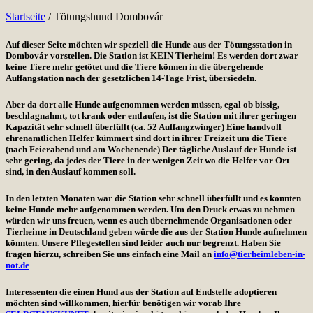
Startseite
/
Tötungshund Dombovár
Auf dieser Seite möchten wir speziell die Hunde aus der Tötungsstation in
Dombovár vorstellen. Die Station ist KEIN Tierheim! Es werden dort zwar
keine Tiere mehr getötet und die Tiere können in die übergehende
Auffangstation nach der gesetzlichen 14-Tage Frist, übersiedeln.
Aber da dort alle Hunde aufgenommen werden müssen, egal ob bissig,
beschlagnahmt, tot krank oder entlaufen, ist die Station mit ihrer geringen
Kapazität sehr schnell überfüllt (ca. 52 Auffangzwinger) Eine handvoll
ehrenamtlichen Helfer kümmert sind dort in ihrer Freizeit um die Tiere
(nach Feierabend und am Wochenende) Der tägliche Auslauf der Hunde ist
sehr gering, da jedes der Tiere in der wenigen Zeit wo die Helfer vor Ort
sind, in den Auslauf kommen soll.
In den letzten Monaten war die Station sehr schnell überfüllt und es konnten
keine Hunde mehr aufgenommen werden. Um den Druck etwas zu nehmen
würden wir uns freuen, wenn es auch übernehmende Organisationen oder
Tierheime in Deutschland geben würde die aus der Station Hunde aufnehmen
könnten. Unsere Pflegestellen sind leider auch nur begrenzt. Haben Sie
fragen hierzu, schreiben Sie uns einfach eine Mail an
info@tierheimleben-in-
not.de
Interessenten die einen Hund aus der Station auf Endstelle adoptieren
möchten sind willkommen, hierfür benötigen wir vorab Ihre