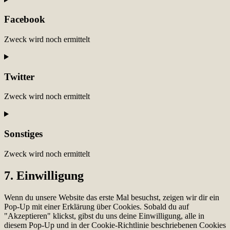
to
service
Facebook
paypal
Zweck wird noch ermittelt
Consent
to
service
Twitter
facebook
Zweck wird noch ermittelt
Consent
to
service
Sonstiges
twitter
Zweck wird noch ermittelt
Consent
7. Einwilligung
to
service
Wenn du unsere Website das erste Mal besuchst, zeigen wir dir ein
sonstiges
Pop-Up mit einer Erklärung über Cookies. Sobald du auf
"Akzeptieren" klickst, gibst du uns deine Einwilligung, alle in
diesem Pop-Up und in der Cookie-Richtlinie beschriebenen Cookies