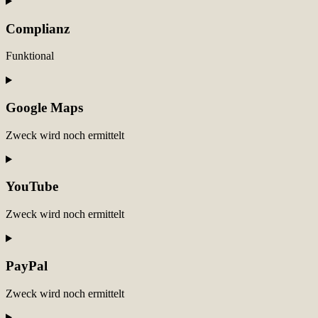
Consent
to
service
Complianz
wordpress
Funktional
Consent
to
service
Google Maps
complianz
Zweck wird noch ermittelt
Consent
to
service
YouTube
google-
maps
Zweck wird noch ermittelt
Consent
to
service
PayPal
youtube
Zweck wird noch ermittelt
Consent