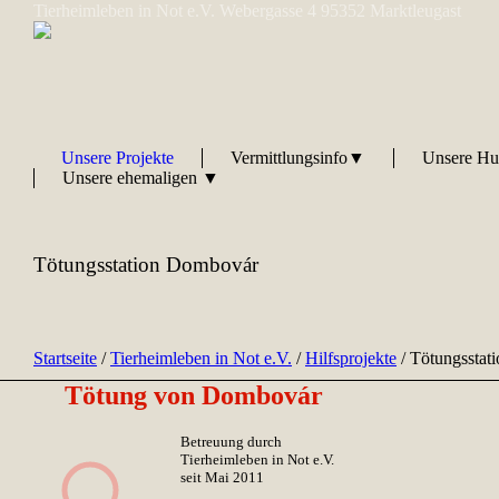
Tierheimleben in Not e.V. Webergasse 4 95352 Marktleugast
Unsere Projekte
Vermittlungsinfo▼
Unsere H
Unsere ehemaligen ▼
Tötungsstation Dombovár
Startseite
/
Tierheimleben in Not e.V.
/
Hilfsprojekte
/
Tötungsstat
Tötung von Dombovár
Betreuung durch
Tierheimleben in Not e.V.
seit Mai 2011