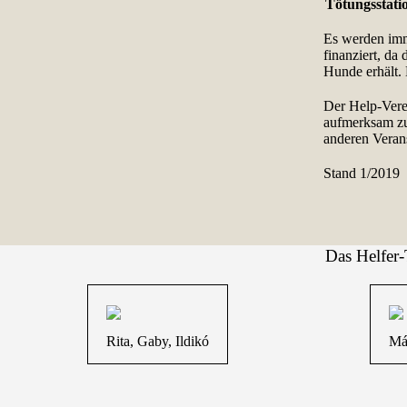
Tötungsstatio
Es werden imm
finanziert, da
Hunde erhält. 
Der Help-Vere
aufmerksam zu
anderen Verans
Stand 1/2019
Das Helfe
Rita, Gaby, Ildikó
Már