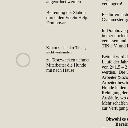
angeordnet werden
verlängern!
Betreuung der Station
Es dürfen in 
durch den Verein Help-
Gyepmester ge
Dombovar
In Dombovar gi
immer noch di
verlassen und 
TIN e.V. und 
Katzen sind in der Tötung
nicht vorhanden
Betreut wird 
zu Testzwecken nehmen
Laufe der Jahr
Mitarbeiter die Hunde
von 2×1,5 – 2
mit nach Hause
werden. Die S
Arbeiter (Sozi
Arbeiter besch
Hunde in den 
Reinigung der
Ausläufe, wo 
Mehr schaffen 
zur Verfügung
Obwohl es 
Bereic