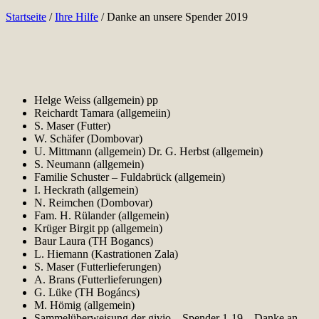
Startseite
/
Ihre Hilfe
/
Danke an unsere Spender 2019
Helge Weiss (allgemein) pp
Reichardt Tamara (allgemeiin)
S. Maser (Futter)
W. Schäfer (Dombovar)
U. Mittmann (allgemein) Dr. G. Herbst (allgemein)
S. Neumann (allgemein)
Familie Schuster – Fuldabrück (allgemein)
I. Heckrath (allgemein)
N. Reimchen (Dombovar)
Fam. H. Rülander (allgemein)
Krüger Birgit pp (allgemein)
Baur Laura (TH Bogancs)
L. Hiemann (Kastrationen Zala)
S. Maser (Futterlieferungen)
A. Brans (Futterlieferungen)
G. Lüke (TH Bogáncs)
M. Hömig (allgemein)
Sammelüberweisung der givio – Spender 1-19 – Danke an