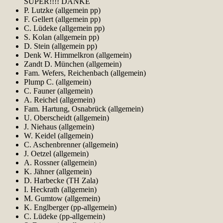
SUPER!!!! DANKE
P. Lutzke (allgemein pp)
F. Gellert (allgemein pp)
C. Lüdeke (allgemein pp)
S. Kolan (allgemein pp)
D. Stein (allgemein pp)
Denk W. Himmelkron (allgemein)
Zandt D. München (allgemein)
Fam. Wefers, Reichenbach (allgemein)
Plump C. (allgemein)
C. Fauner (allgemein)
A. Reichel (allgemein)
Fam. Hartung, Osnabrück (allgemein)
U. Oberscheidt (allgemein)
J. Niehaus (allgemein)
W. Keidel (allgemein)
C. Aschenbrenner (allgemein)
J. Oetzel (allgemein)
A. Rossner (allgemein)
K. Jähner (allgemein)
D. Harbecke (TH Zala)
I. Heckrath (allgemein)
M. Gumtow (allgemein)
K. Englberger (pp-allgemein)
C. Lüdeke (pp-allgemein)