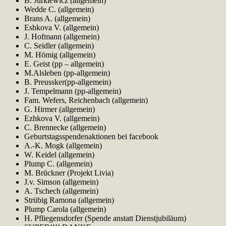
B. Jurkiewicz (allgemein)
Wedde C. (allgemein)
Brans A. (allgemein)
Eshkova V. (allgemein)
J. Hofmann (allgemein)
C. Seidler (allgemein)
M. Hömig (allgemein)
E. Geist (pp – allgemein)
M.Alsleben (pp-allgemein)
B. Preussker(pp-allgemein)
J. Tempelmann (pp-allgemein)
Fam. Wefers, Reichenbach (allgemein)
G. Hirmer (allgemein)
Ezhkova V. (allgemein)
C. Brennecke (allgemein)
Geburtstagsspendenaktionen bei facebook
A.-K. Mogk (allgemein)
W. Keidel (allgemein)
Plump C. (allgemein)
M. Brückner (Projekt Livia)
J.v. Simson (allgemein)
A. Tschech (allgemein)
Strübig Ramona (allgemein)
Plump Carola (allgemein)
H. Pfliegensdorfer (Spende anstatt Dienstjubiläum)