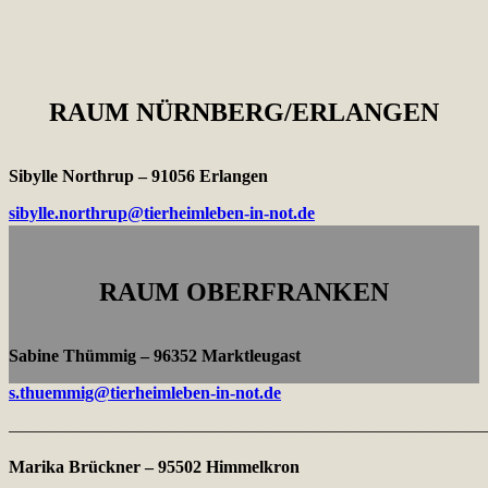
RAUM NÜRNBERG/ERLANGEN
Sibylle Northrup – 91056 Erlangen
sibylle.northrup@tierheimleben-in-not.de
RAUM OBERFRANKEN
Sabine Thümmig – 96352 Marktleugast
s.thuemmig@tierheimleben-in-not.de
———————————————————————————
Marika Brückner – 95502 Himmelkron