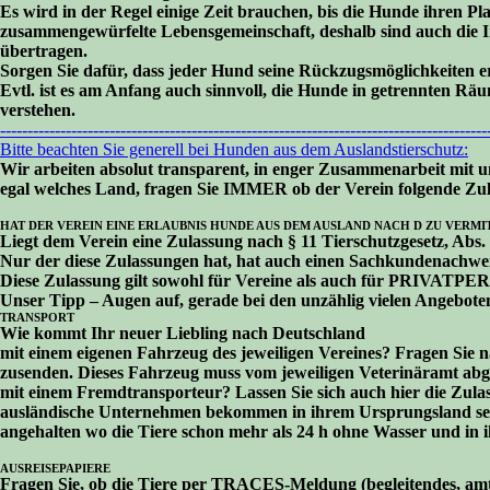
Es wird in der Regel einige Zeit brauchen, bis die Hunde ihren P
zusammengewürfelte Lebensgemeinschaft, deshalb sind auch die I
übertragen.
Sorgen Sie dafür, dass jeder Hund seine Rückzugsmöglichkeiten er
Evtl. ist es am Anfang auch sinnvoll, die Hunde in getrennten Räu
verstehen.
-----------------------------------------------------------------------------------------
Bitte beachten Sie generell bei Hunden aus dem Auslandstierschutz:
Wir arbeiten absolut transparent, in enger Zusammenarbeit mit u
egal welches Land, fragen Sie IMMER ob der Verein folgende Zu
HAT DER VEREIN EINE ERLAUBNIS HUNDE AUS DEM AUSLAND NACH D ZU VERMI
Liegt dem Verein eine Zulassung nach § 11 Tierschutzgesetz, Abs. 
Nur der diese Zulassungen hat, hat auch einen Sachkundenachweis
Diese Zulassung gilt sowohl für Vereine als auch für PRIVATPERS
Unser Tipp – Augen auf, gerade bei den unzählig vielen Angebote
TRANSPORT
Wie kommt Ihr neuer Liebling nach Deutschland
mit einem eigenen Fahrzeug des jeweiligen Vereines? Fragen Sie 
zusenden. Dieses Fahrzeug muss vom jeweiligen Veterinäramt a
mit einem Fremdtransporteur? Lassen Sie sich auch hier die Zul
ausländische Unternehmen bekommen in ihrem Ursprungsland sehr 
angehalten wo die Tiere schon mehr als 24 h ohne Wasser und in
AUSREISEPAPIERE
Fragen Sie, ob die Tiere per TRACES-Meldung (begleitendes, amtl