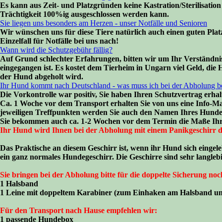
Es kann aus Zeit- und Platzgründen keine Kastration/Sterilisatio
Trächtigkeit 100%ig ausgeschlossen werden kann.
Sie liegen uns besonders am Herzen - unser Notfälle und Senioren
Wir wünschen uns für diese Tiere natürlich auch einen guten Plat
Einzelfall für Notfälle bei uns nach!
Wann wird die Schutzgebühr fällig?
Auf Grund schlechter Erfahrungen, bitten wir um Ihr Verständnis,
eingegangen ist. Es kostet dem Tierheim in Ungarn viel Geld, die 
der Hund abgeholt wird.
Ihr Hund kommt nach Deutschland - was muss ich bei der Abholung be
Die Vorkontrolle war positiv, Sie haben Ihren Schutzvertrag erha
Ca. 1 Woche vor dem Transport erhalten Sie von uns eine Info-Ma
jeweiligen Treffpunkten werden Sie auch den Namen Ihres Hundes 
Sie bekommen auch ca. 1-2 Wochen vor dem Termin die Maße Ihre
Ihr Hund wird Ihnen bei der Abholung mit einem Panikgeschi
Das Praktische an diesem Geschirr ist, wenn ihr Hund sich eingel
ein ganz normales Hundegeschirr. Die Geschirre sind sehr langleb
Sie bringen bei der Abholung bitte für die doppelte Sicherung noc
1 Halsband
1 Leine mit doppeltem Karabiner (zum Einhaken am Halsband un
Für den Transport nach Hause empfehlen wir:
1 passende Hundebox