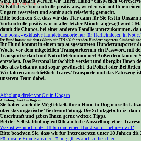
wird. In Ungarn werden wir „Ihren Hund“ einstweilen vorreservie
Regenbogenbrücke
3) Fällt diese Vorkontrolle positiv aus, werden wir mit Ihnen ein
Ungarn reserviert und somit auch reisefertig gemacht.
Bitte bedenken Sie, dass wir das Tier dann für Sie fest in Ungarn 
Vorkontrolle positiv war in aller letzter Minute abgesagt wird ! 
damit die Chance, bei einer anderen Familie unterzukommen, da 
Cimborak - exklusive Hundetransporte nur für Tierheimleben in Not e.
Ihr Hund kommt mit dem exklusiv für TIN e.V. fahrenden Hundetransporteur Cimborak nac
Ihr Hund kommt in einem top ausgestatteten Hundetransporter de
Woche vor dem mitgeteilten Transporttermin ein Passwort, mit dem
Transportverlauf und Notruftelefonnummer! Außerdem können Sie 
entstehen. Das Personal ist fachlich versiert und übergibt Ihne
dies alles bekannt und sogar gewünscht, da Polizei oder Behörde
Wir fahren ausschließlich Traces-Transporte und das Fahrzeug ist 
unserem Team dabei.
Abholung direkt vor Ort in Ungarn
Abholung direkt in Ungarn
Sie haben auch die Möglichkeit, ihren Hund in Ungarn selbst abzu
über das ungarische Tierheim/Tötung. Die Schutzgebühr ist dann u
Unterkunft und geben Ihnen gerne weitere Tipps.
Bei der Selbstabholung entfällt auch die Ausstellung einer Traces
Was ist wenn ich unter 18 bin und einen Hund zu mir nehmen will?
Bitte beachten Sie, dass wir für Interessenten unter 18 Jahren d
Für unsere Hunde aus der Tötung gilt es auch zu beachten...