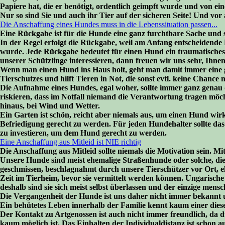
Papiere hat, die er benötigt, ordentlich geimpft wurde und von 
Nur so sind Sie und auch ihr Tier auf der sicheren Seite! Und vor
Die Anschaffung eines Hundes muss in die Lebenssituation passen...
Eine Rückgabe ist für die Hunde eine ganz furchtbare Sache und s
In der Regel erfolgt die Rückgabe, weil am Anfang entscheidend
wurde. Jede Rückgabe bedeutet für einen Hund ein traumatisches
unserer Schützlinge interessieren, dann freuen wir uns sehr, Ihne
Wenn man einen Hund ins Haus holt, geht man damit immer eine g
Tierschutzes und hilft Tieren in Not, die sonst evtl. keine Chance 
Die Aufnahme eines Hundes, egal woher, sollte immer ganz genau du
riskieren, dass im Notfall niemand die Verantwortung tragen möc
hinaus, bei Wind und Wetter.
Ein Garten ist schön, reicht aber niemals aus, um einen Hund wir
Befriedigung gerecht zu werden. Für jeden Hundehalter sollte das Wo
zu investieren, um dem Hund gerecht zu werden.
Eine Anschaffung aus Mitleid ist NIE richtig
Die Anschaffung aus Mitleid sollte niemals die Motivation sein. Mi
Unsere Hunde sind meist ehemalige Straßenhunde oder solche, die
geschmissen, beschlagnahmt durch unsere Tierschützer vor Ort, eh
Zeit im Tierheim, bevor sie vermittelt werden können. Ungarische
deshalb sind sie sich meist selbst überlassen und der einzige men
Die Vergangenheit der Hunde ist uns daher nicht immer bekannt
Ein behütetes Leben innerhalb der Familie kennt kaum einer diese
Der Kontakt zu Artgenossen ist auch nicht immer freundlich, da
kaum möglich ist. Das Einhalten der Individualdistanz ist schon 