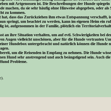
eben mit Artgenossen ist. Die Beschreibungen der Hunde spiegeln
de machen, da sie sehr häufig ohne Hinweise abgegeben, oder als 
echt zu kommen.
kt hat, dass das Zurückziehen ihm etwas Entspannung verschafft, i
aun springt, um beachtet zu werden, kann im eigenen Heim ein ruh
g ist, aufgenommen in der Familie, plötzlich ein Territorialverha
sst an ihre Situation verhalten, um auf evtl. Schwierigkeiten bei
en Augen vielleicht unschönen, aber für die Hunde vertrauten Umg
in einer Hundebox untergebracht und natürlich können die Hunde n
ragen.
eit, um die Reisenden in Empfang zu nehmen. Die Hunde wissen ab
 einen Hund sehr anstrengend und auch beängstigend sein. Auch di
 Hund Probleme.
e).