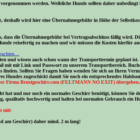
n vorgenommen werden. Weibliche Hunde sollten daher unbedingt in
z, deshalb wird hier eine Übernahmegebühr in Höhe der Selbstkoste
 dass die Übernahmegebühr bei Vertragsabschluss fällig wird. Die
Hunde reisefertig zu machen und wir müssen die Kosten hierfür auc
achten....
lten und wissen auch schon wann der Transporttermin geplant ist.
il mit mit Link und Passwort zu unserem Transportbereich. Buchen
finden. Sollten Sie Fragen haben wenden Sie sich an Ihren Vermit
s Hundes zugeschickt damit Sie noch ein entsprechendes Halsba
rr der Firma Brustgeschirr.com (FELTMANN NO EXIT) übergeben
ebt hat und nur noch ein normales Geschirr benötigt, können Sie 
ig, qualitativ hochwertig und halten bei normalen Gebrauch ein H
h mit:
d am Geschirr) daher mind. 2 m lang!