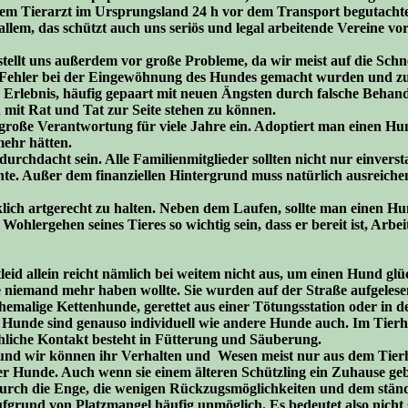
einem Tierarzt im Ursprungsland 24 h vor dem Transport begutacht
 allem, das schützt auch uns seriös und legal arbeitende Vereine v
tellt uns außerdem vor große Probleme, da wir meist auf die Schne
e Fehler bei der Eingewöhnung des Hundes gemacht wurden und zu 
 Erlebnis, häufig gepaart mit neuen Ängsten durch falsche Behan
n mit Rat und Tat zur Seite stehen zu können.
roße Verantwortung für viele Jahre ein. Adoptiert man einen Hu
mehr hätten.
rchdacht sein. Alle Familienmitglieder sollten nicht nur einversta
hte. Außer dem finanziellen Hintergrund muss natürlich ausreich
klich artgerecht zu halten. Neben dem Laufen, sollte man einen H
hlergehen seines Tieres so wichtig sein, dass er bereit ist, Arbeit
tleid allein reicht nämlich bei weitem nicht aus, um einen Hund gl
 niemand mehr haben wollte. Sie wurden auf der Straße aufgelese
emalige Kettenhunde, gerettet aus einer Tötungsstation oder in de
 Hunde sind genauso individuell wie andere Hunde auch. Im Tierhe
schliche Kontakt besteht in Fütterung und Säuberung.
 und wir können ihr Verhalten und Wesen meist nur aus dem Tier
r Hunde. Auch wenn sie einem älteren Schützling ein Zuhause gebe
 durch die Enge, die wenigen Rückzugsmöglichkeiten und dem stä
aufgrund von Platzmangel häufig unmöglich. Es bedeutet also nich