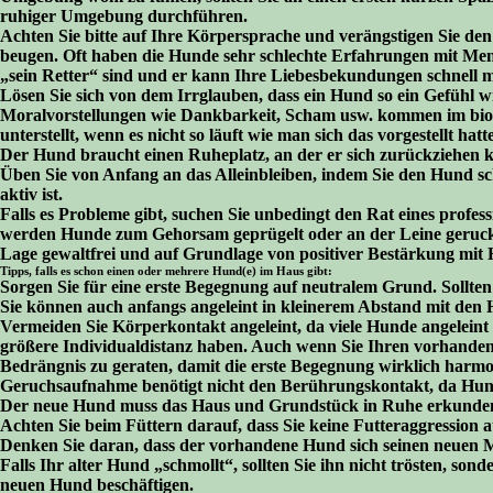
ruhiger Umgebung durchführen.
Achten Sie bitte auf Ihre Körpersprache und verängstigen Sie den
beugen. Oft haben die Hunde sehr schlechte Erfahrungen mit Men
„sein Retter“ sind und er kann Ihre Liebesbekundungen schnell m
Lösen Sie sich von dem Irrglauben, dass ein Hund so ein Gefühl 
Moralvorstellungen wie Dankbarkeit, Scham usw. kommen im biolo
unterstellt, wenn es nicht so läuft wie man sich das vorgestellt hatte
Der Hund braucht einen Ruheplatz, an der er sich zurückziehen k
Üben Sie von Anfang an das Alleinbleiben, indem Sie den Hund schr
aktiv ist.
Falls es Probleme gibt, suchen Sie unbedingt den Rat eines prof
werden Hunde zum Gehorsam geprügelt oder an der Leine geruckt, l
Lage gewaltfrei und auf Grundlage von positiver Bestärkung mit H
Tipps, falls es schon einen oder mehrere Hund(e) im Haus gibt:
Sorgen Sie für eine erste Begegnung auf neutralem Grund. Sollten
Sie können auch anfangs angeleint in kleinerem Abstand mit den
Vermeiden Sie Körperkontakt angeleint, da viele Hunde angeleint 
größere Individualdistanz haben. Auch wenn Sie Ihren vorhandene
Bedrängnis zu geraten, damit die erste Begegnung wirklich harmo
Geruchsaufnahme benötigt nicht den Berührungskontakt, da Hund
Der neue Hund muss das Haus und Grundstück in Ruhe erkunden 
Achten Sie beim Füttern darauf, dass Sie keine Futteraggression a
Denken Sie daran, dass der vorhandene Hund sich seinen neuen M
Falls Ihr alter Hund „schmollt“, sollten Sie ihn nicht trösten, son
neuen Hund beschäftigen.