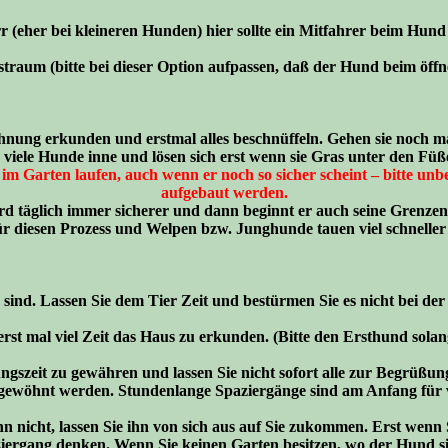
(eher bei kleineren Hunden) hier sollte ein Mitfahrer beim Hund 
straum (bitte bei dieser Option aufpassen, daß der Hund beim ö
ng erkunden und erstmal alles beschnüffeln. Gehen sie noch mal 
 viele Hunde inne und lösen sich erst wenn sie Gras unter den Fü
 im Garten laufen, auch wenn er noch so sicher scheint – bitte unb
aufgebaut werden.
ird täglich immer sicherer und dann beginnt er auch seine Grenzen
r diesen Prozess und Welpen bzw. Junghunde tauen viel schneller 
r“ sind. Lassen Sie dem Tier Zeit und bestürmen Sie es nicht bei d
st mal viel Zeit das Haus zu erkunden. (Bitte den Ersthund sola
szeit zu gewähren und lassen Sie nicht sofort alle zur Begrüß
ewöhnt werden. Stundenlange Spaziergänge sind am Anfang für vi
n nicht, lassen Sie ihn von sich aus auf Sie zukommen. Erst wenn 
iergang denken. Wenn Sie keinen Garten besitzen, wo der Hund sic