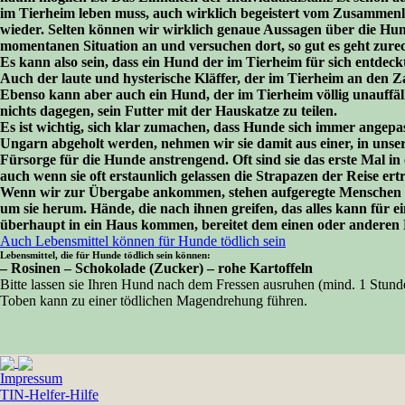
im Tierheim leben muss, auch wirklich begeistert vom Zusammenl
wieder. Selten können wir wirklich genaue Aussagen über die Hun
momentanen Situation an und versuchen dort, so gut es geht zur
Es kann also sein, dass ein Hund der im Tierheim für sich entdec
Auch der laute und hysterische Kläffer, der im Tierheim an den Z
Ebenso kann aber auch ein Hund, der im Tierheim völlig unauffälli
nichts dagegen, sein Futter mit der Hauskatze zu teilen.
Es ist wichtig, sich klar zumachen, dass Hunde sich immer angepa
Ungarn abgeholt werden, nehmen wir sie damit aus einer, in unser
Fürsorge für die Hunde anstrengend. Oft sind sie das erste Mal 
auch wenn sie oft erstaunlich gelassen die Strapazen der Reise ert
Wenn wir zur Übergabe ankommen, stehen aufgeregte Menschen ber
um sie herum. Hände, die nach ihnen greifen, das alles kann für
überhaupt in ein Haus kommen, bereitet dem einen oder anderen
Auch Lebensmittel können für Hunde tödlich sein
Lebensmittel, die für Hunde tödlich sein können:
– Rosinen – Schokolade (Zucker) – rohe Kartoffeln
Bitte lassen sie Ihren Hund nach dem Fressen ausruhen (mind. 1 Stund
Toben kann zu einer tödlichen Magendrehung führen.
Impressum
TIN-Helfer-Hilfe