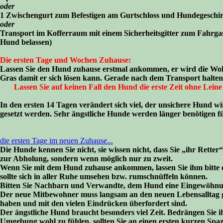
oder
1 Zwischengurt zum Befestigen am Gurtschloss und Hundegeschirr 
oder
Transport im Kofferraum mit einem Sicherheitsgitter zum Fahrga
Hund belassen)
Die ersten Tage und Wochen Zuhause:
Lassen Sie den Hund zuhause erstmal ankommen, er wird die Wohnu
Gras damit er sich lösen kann. Gerade nach dem Transport halten
Lassen Sie auf keinen Fall den Hund die erste Zeit ohne Leine
In den ersten 14 Tagen verändert sich viel, der unsichere Hund w
gesetzt werden. Sehr ängstliche Hunde werden länger benötigen fü
die ersten Tage im neuen Zuhause...
Die Hunde kennen Sie nicht, sie wissen nicht, dass Sie „ihr Rette
zur Abholung, sondern wenn möglich nur zu zweit.
Wenn Sie mit dem Hund zuhause ankommen, lassen Sie ihm bitte er
sollte sich in aller Ruhe umsehen bzw. rumschnüffeln können.
Bitten Sie Nachbarn und Verwandte, dem Hund eine Eingewöhnung
Der neue Mitbewohner muss langsam an den neuen Lebensalltag g
haben und mit den vielen Eindrücken überfordert sind.
Der ängstliche Hund braucht besonders viel Zeit. Bedrängen Sie ih
Umgebung wohl zu fühlen, sollten Sie an einen ersten kurzen Spaz