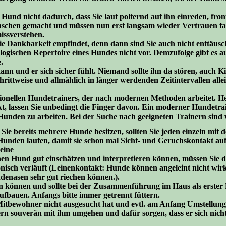
 Hund nicht dadurch, dass Sie laut polternd auf ihn einreden, fro
schen gemacht und müssen nun erst langsam wieder Vertrauen fas
issverstehen.
wie Dankbarkeit empfindet, denn dann sind Sie auch nicht enttäu
gischen Repertoire eines Hundes nicht vor. Demzufolge gibt es 
.
ann und er sich sicher fühlt. Niemand sollte ihn da stören, auch
ittweise und allmählich in länger werdenden Zeitintervallen allei
essionellen Hundetrainers, der nach modernen Methoden arbeitet. 
assen Sie unbedingt die Finger davon. Ein moderner Hundetrainer,
unden zu arbeiten. Bei der Suche nach geeigneten Trainern sind wi
 Sie bereits mehrere Hunde besitzen, sollten Sie jeden einzeln m
 Hunden laufen, damit sie schon mal Sicht- und Geruchskontakt a
eine
n Hund gut einschätzen und interpretieren können, müssen Sie de
nisch verläuft (Leinenkontakt: Hunde können angeleint nicht wirk
enasen sehr gut riechen können.).
können und sollte bei der Zusammenführung im Haus als erster 
ufbauen. Anfangs bitte immer getrennt füttern.
itbewohner nicht ausgesucht hat und evtl. am Anfang Umstellung
dern souverän mit ihm umgehen und dafür sorgen, dass er sich nicht 