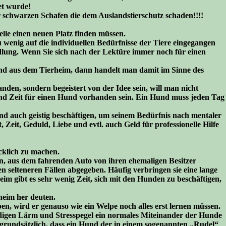
et wurde!
or schwarzen Schafen die dem Auslandstierschutz schaden!!!!
lle einen neuen Platz finden müssen.
wenig auf die individuellen Bedürfnisse der Tiere eingegangen
dlung. Wenn Sie sich nach der Lektüre immer noch für einen
nd aus dem Tierheim, dann handelt man damit im Sinne des
nden, sondern begeistert von der Idee sein, will man nicht
end Zeit für einen Hund vorhanden sein. Ein Hund muss jeden Tag
und auch geistig beschäftigen, um seinem Bedürfnis nach mentaler
, Zeit, Geduld, Liebe und evtl. auch Geld für professionelle Hilfe
ücklich zu machen.
n, aus dem fahrenden Auto von ihren ehemaligen Besitzer
n selteneren Fällen abgegeben. Häufig verbringen sie eine lange
im gibt es sehr wenig Zeit, sich mit den Hunden zu beschäftigen,
heim her deuten.
n, wird er genauso wie ein Welpe noch alles erst lernen müssen.
ndigen Lärm und Stresspegel ein normales Miteinander der Hunde
t grundsätzlich, dass ein Hund der in einem sogenannten „Rudel“