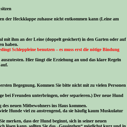
sitzen
ffnen der Heckklappe zuhause nicht entkommen kann (Leine am
mit ihm an der Leine (doppelt gesichert) in den Garten oder auf
ßen haben.
edingt Schleppleine benutzen – es muss erst die nötige Bindung
 auszutesten. Hier fängt die Erziehung an und das klare Regeln
auf.
er ersten Begegnung. Kommen Sie bitte nicht mit zu vielen Personen
nge bei Freunden unterbringen, oder separieren.) Der neue Hund
ung des neuen Mitbewohners ins Haus kommen.
ele Hunde viel zu anstrengend, da sie häufig kaum Muskulatur
Sie merken, dass der Hund beginnt, sich in seiner neuen
h lösen kann, sollten Sie das „Gassigehen“ möglichst kurz und in