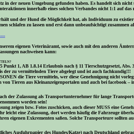
latz in der neuen Umgebung gefunden haben. Es handelt sich nicht
nteraktionen innerhalb eines solchen Verbandes nicht 1:1 auf da
hält und der Hund die Möglichkeit hat, als Individuum zu existier
men schlafen zu lassen und erst dann unbeaufsichtigt zusammen alle
----
nserem eigenen Veterinäramt, sowie auch mit den anderen Ämtern.
lassungen nachweisen kann:
TTELN?
5 Punkt 1, AB 1.8.14 Erlaubnis nach § 11 Tierschutzgesetzt, Abs. 
 der zu vermittelnden Tiere abgelegt und ist auch fachkundig!!!
ONEN die Tiere vermitteln, wer diese Genehmigung nicht vorlegen
n von Tieren aus Kleinanzeigenportalen und auch bei facebook – 
nach der Zulassung als Transportunternehmer für lange Transport
bgenommen worden sein!
assung zeigen bzw. Fotos zuschicken, auch dieser MUSS eine Gene
leicht eine Zulassung, dort werden häufig die Fahrzeuge überhau
 ihren eigenen Exkrementen saßen. Solche Transporteure sollten 
iches Ausfuhrpapier des Hundes/Katze) nach Deutschland gebracht