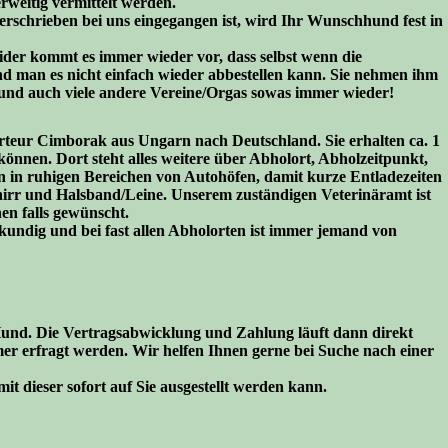
weitig vermittelt werden.
terschrieben bei uns eingegangen ist, wird Ihr Wunschhund fest in
Leider kommt es immer wieder vor, dass selbst wenn die
 und man es nicht einfach wieder abbestellen kann. Sie nehmen ihm
 und auch viele andere Vereine/Orgas sowas immer wieder!
rteur Cimborak aus Ungarn nach Deutschland. Sie erhalten ca. 1
önnen. Dort steht alles weitere über Abholort, Abholzeitpunkt,
 in ruhigen Bereichen von Autohöfen, damit kurze Entladezeiten
chirr und Halsband/Leine. Unserem zuständigen Veterinäramt ist
en falls gewünscht.
hkundig und bei fast allen Abholorten ist immer jemand von
n Hund. Die Vertragsabwicklung und Zahlung läuft dann direkt
mer erfragt werden. Wir helfen Ihnen gerne bei Suche nach einer
t dieser sofort auf Sie ausgestellt werden kann.