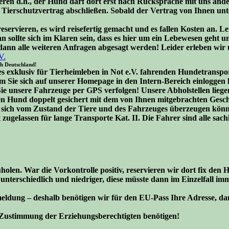
ren d.h., der Hund darf dort erst nach Rücksprache mit uns ander
en Tierschutzvertrag abschließen. Sobald der Vertrag von Ihnen un
reservieren, es wird reisefertig gemacht und es fallen Kosten an. 
Man sollte sich im Klaren sein, dass es hier um ein Lebewesen geht
dann alle weiteren Anfragen abgesagt werden! Leider erleben wir
V.
h Deutschland!
s exklusiv für Tierheimleben in Not e.V. fahrenden Hundetranspo
 Sie sich auf unserer Homepage in den Intern-Bereich einloggen k
unsere Fahrzeuge per GPS verfolgen! Unsere Abholstellen liegen
n den Hund doppelt gesichert mit dem von Ihnen mitgebrachten Ges
n sich vom Zustand der Tiere und des Fahrzeuges überzeugen könn
zugelassen für lange Transporte Kat. II. Die Fahrer sind alle sac
holen. War die Vorkontrolle positiv, reservieren wir dort fix de
nterschiedlich und niedriger, diese müsste dann im Einzelfall im
meldung – deshalb benötigen wir für den EU-Pass Ihre Adresse, dami
ie Zustimmung der Erziehungsberechtigten benötigen!