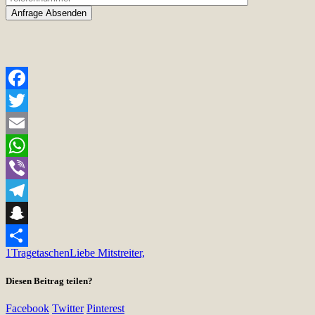
Facebook
Twitter
Email
WhatsApp
Viber
Telegram
Snapchat
1
Tragetaschen
Liebe Mitstreiter,
Teilen
Diesen Beitrag teilen?
Facebook
Twitter
Pinterest