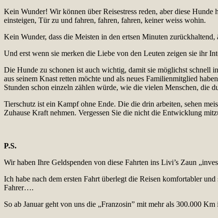
Kein Wunder! Wir können über Reisestress reden, aber diese Hunde ha
einsteigen, Tür zu und fahren, fahren, fahren, keiner weiss wohin.
Kein Wunder, dass die Meisten in den ertsen Minuten zurückhaltend, ä
Und erst wenn sie merken die Liebe von den Leuten zeigen sie ihr In
Die Hunde zu schonen ist auch wichtig, damit sie möglichst schnell
aus seinem Knast retten möchte und als neues Familienmitglied haben 
Stunden schon einzeln zählen würde, wie die vielen Menschen, die 
Tierschutz ist ein Kampf ohne Ende. Die die drin arbeiten, sehen me
Zuhause Kraft nehmen. Vergessen Sie die nicht die Entwicklung mitzu
P.S.
Wir haben Ihre Geldspenden von diese Fahrten ins Livi’s Zaun „inves
Ich habe nach dem ersten Fahrt überlegt die Reisen komfortabler un
Fahrer….
So ab Januar geht von uns die „Franzosin” mit mehr als 300.000 Km 