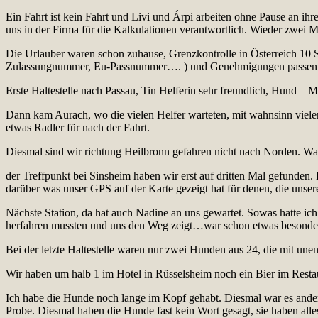
Ein Fahrt ist kein Fahrt und Livi und Árpi arbeiten ohne Pause an ihr
uns in der Firma für die Kalkulationen verantwortlich. Wieder zwei 
Die Urlauber waren schon zuhause, Grenzkontrolle in Österreich 10 
Zulassungnummer, Eu-Passnummer…. ) und Genehmigungen passen
Erste Haltestelle nach Passau, Tin Helferin sehr freundlich, Hund – 
Dann kam Aurach, wo die vielen Helfer warteten, mit wahnsinn viel
etwas Radler für nach der Fahrt.
Diesmal sind wir richtung Heilbronn gefahren nicht nach Norden. Wa
der Treffpunkt bei Sinsheim haben wir erst auf dritten Mal gefunden.
darüber was unser GPS auf der Karte gezeigt hat für denen, die unser
Nächste Station, da hat auch Nadine an uns gewartet. Sowas hatte ich 
herfahren mussten und uns den Weg zeigt…war schon etwas besonde
Bei der letzte Haltestelle waren nur zwei Hunden aus 24, die mit un
Wir haben um halb 1 im Hotel in Rüsselsheim noch ein Bier im Restau
Ich habe die Hunde noch lange im Kopf gehabt. Diesmal war es anders
Probe. Diesmal haben die Hunde fast kein Wort gesagt, sie haben al