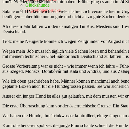
immer wieder 2000 km hinter mir haben. Früher ging es auch in 24 St
Glückshunde
Regenbogenbrücke
Sabine und TIN kenne ich seit vielen Jahren, ich versuche hier in Un
benötigen – aber bitte nur an gute und nicht an zu gute Sachen denke
Ab diesem Jahr fahren wir den damaligen Tin Bus. Meistens sind Livi –
Deutschland.
Trotz meine Neugierte konnte ich wegen Zeitgründen vor August nich
Wegen mein Job muss ich täglich viele Sachen lösen und behandeln a
mit meinem technischer Chef Sándor nach Deutschland zu fahren – is
Grosse Vorbereitung war es nicht – wie immer wenn ich fahre – Führer
aus Szeged, Mohács, Dombóvár mit Kata und András, und aus Zalaeg
Wie ich oben geschrieben habe, Männer können manchmal auch benötigt
geplante Boxen auch für die Hundegrössen passen. Sie war sicherli
Ausser ein junger Hund ist alles gut gelaufen, mit dem mussten wir et
Die erste Überraschung kam vor der österreichische Grenze. Ein Stau
Wir haben die Hunde, ihre Trinkwasser kontrolliert, einige fangen an 
Kontrolle bei Grenzpolizei, die junge Frau schaute schnell die Hunde