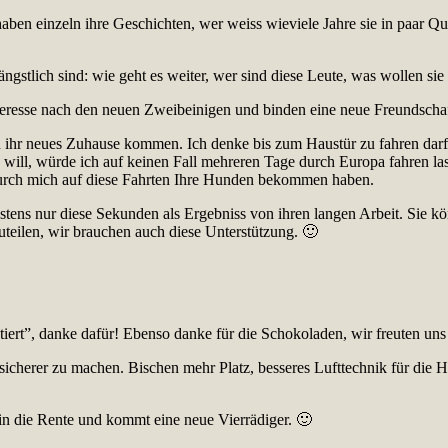
ben einzeln ihre Geschichten, wer weiss wieviele Jahre sie in paar Q
ngstlich sind: wie geht es weiter, wer sind diese Leute, was wollen sie
teresse nach den neuen Zweibeinigen und binden eine neue Freundschaf
 in ihr neues Zuhause kommen. Ich denke bis zum Haustür zu fahren da
will, würde ich auf keinen Fall mehreren Tage durch Europa fahren lass
durch mich auf diese Fahrten Ihre Hunden bekommen haben.
isstens nur diese Sekunden als Ergebniss von ihren langen Arbeit. Sie
teilen, wir brauchen auch diese Unterstützung. 🙂
tiert”, danke dafür! Ebenso danke für die Schokoladen, wir freuten uns
d sicherer zu machen. Bischen mehr Platz, besseres Lufttechnik für d
in die Rente und kommt eine neue Vierrädiger. 🙂