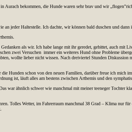
e in Aurach bekommen, die Hunde waren sehr brav und wir „flogen”richt
wie an jeder Haltestelle. Ich dachte, wir können bald duschen und dann 
themis.
edanken als wir. Ich habe lange mit ihr geredet, gebittet, auch mit Liv
ischen zwei Versuchen immer ein weiteres Hund ohne Probleme übergeb
ten, wollte lieber nicht wissen. Nach dreiviertel Stunden Diskussion m
die Hunden schon von den neuen Familien, darüber freue ich mich imm
 Ordnung ist, läuft alles am bestens zwischen Arthemis und den symphati
. Das war ähnlich schwer wie manchmal mit meiner teeneger Tochter kl
ren. Tolles Wetter, im Fahrerraum manchmal 38 Grad – Klima nur für
.