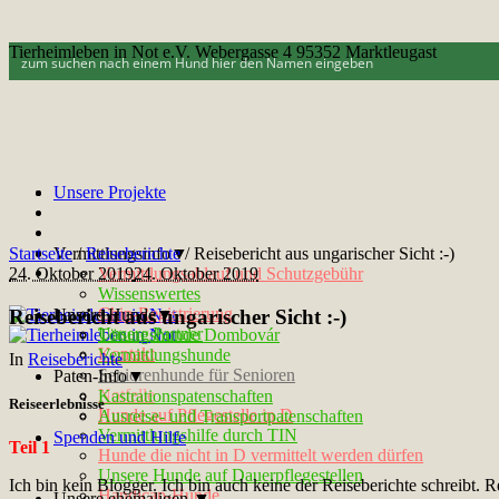
Tierheimleben in Not e.V. Webergasse 4 95352 Marktleugast
Unsere Projekte
Startseite
Vermittlungsinfo▼
/
Reiseberichte
/
Reisebericht aus ungarischer Sicht :-)
24. Oktober 2019
Vermittlungsablauf und Schutzgebühr
24. Oktober 2019
Wissenswertes
Chip-Registrierung
Reisebericht aus ungarischer Sicht :-)
Unsere Hunde▼
Unsere Partner
Tötungshunde Dombovár
Kontakt
Vermittlungshunde
In
Reiseberichte
Seniorenhunde für Senioren
Paten-Info▼
Notfelle
Kastrationspatenschaften
Reiseerlebnisse
Hunde auf Pflegestelle in D
Ausreise- und Transportpatenschaften
Vermittlungshilfe durch TIN
Spenden und Hilfe
Teil 1
Hunde die nicht in D vermittelt werden dürfen
Unsere Hunde auf Dauerpflegestellen
Ich bin kein Blogger. Ich bin auch keine der Reiseberichte schreibt.
Handicap-Hunde
Unsere ehemaligen ▼