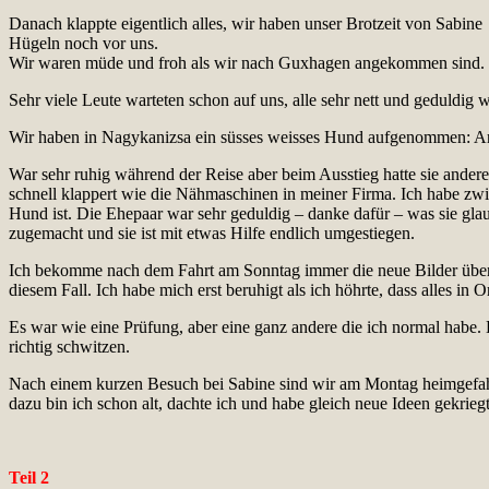
Danach klappte eigentlich alles, wir haben unser Brotzeit von Sabin
Hügeln noch vor uns.
Wir waren müde und froh als wir nach Guxhagen angekommen sind.
Sehr viele Leute warteten schon auf uns, alle sehr nett und geduldig 
Wir haben in Nagykanizsa ein süsses weisses Hund aufgenommen: Ar
War sehr ruhig während der Reise aber beim Ausstieg hatte sie andere G
schnell klappert wie die Nähmaschinen in meiner Firma. Ich habe zw
Hund ist. Die Ehepaar war sehr geduldig – danke dafür – was sie glaub
zugemacht und sie ist mit etwas Hilfe endlich umgestiegen.
Ich bekomme nach dem Fahrt am Sonntag immer die neue Bilder über 
diesem Fall. Ich habe mich erst beruhigt als ich höhrte, dass alles in
Es war wie eine Prüfung, aber eine ganz andere die ich normal habe
richtig schwitzen.
Nach einem kurzen Besuch bei Sabine sind wir am Montag heimgefah
dazu bin ich schon alt, dachte ich und habe gleich neue Ideen gekriegt
Teil 2