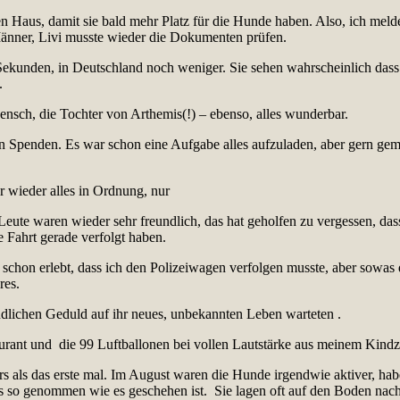
en Haus, damit sie bald mehr Platz für die Hunde haben. Also, ich meldet
Männer, Livi musste wieder die Dokumenten prüfen.
Sekunden, in Deutschland noch weniger. Sie sehen wahrscheinlich dass 
.
Mensch, die Tochter von Arthemis(!) – ebenso, alles wunderbar.
en Spenden. Es war schon eine Aufgabe alles aufzuladen, aber gern g
r wieder alles in Ordnung, nur
 Leute waren wieder sehr freundlich, das hat geholfen zu vergessen, da
e Fahrt gerade verfolgt haben.
schon erlebt, dass ich den Polizeiwagen verfolgen musste, aber sowas d
res.
endlichen Geduld auf ihr neues, unbekannten Leben warteten .
rant und die 99 Luftballonen bei vollen Lautstärke aus meinem Kindzei
 als das erste mal. Im August waren die Hunde irgendwie aktiver, hab
les so genommen wie es geschehen ist. Sie lagen oft auf den Boden n