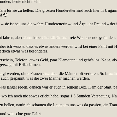
unden, heute nicht mehr.
garn für sie zu helfen. Die grossen Hunderetter sind auch hier in Unga
n! 🙂
 sie ist bei uns die wahre Hunderetterin – und Árpi, ihr Freund – der 
t fahren, aber dann habe ich endlich eine freie Wochenende gefunden.
ber ich wusste, dass es etwas anders werden wird bei einer Fahrt mit
t doch etwas was besonderes.
schein, Telefon, etwas Geld, paar Klamotten und geht’s los. Na ja, ab
erszeg mit Erika kamen.
 werden, ohne Frauen sind aber die Männer oft verloren. So brauchte i
ch auch gespannt, was die zwei Männer machen werden.
was länger reden, danach war er auch in seinem Box. Kam der Start, pas
, wo ich noch nie sowas erlebt habe, sogar 1,5 Stunden Verspätung. N
zu bellen, natürlich schauten die Leute um uns was da passiert, ein Tra
 und wünschte gute Fahrt.