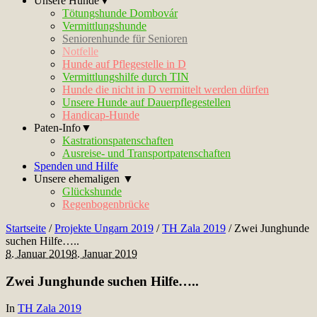
Unsere Hunde▼
Tötungshunde Dombovár
Vermittlungshunde
Seniorenhunde für Senioren
Notfelle
Hunde auf Pflegestelle in D
Vermittlungshilfe durch TIN
Hunde die nicht in D vermittelt werden dürfen
Unsere Hunde auf Dauerpflegestellen
Handicap-Hunde
Paten-Info▼
Kastrationspatenschaften
Ausreise- und Transportpatenschaften
Spenden und Hilfe
Unsere ehemaligen ▼
Glückshunde
Regenbogenbrücke
Startseite
/
Projekte Ungarn 2019
/
TH Zala 2019
/
Zwei Junghunde
suchen Hilfe…..
8. Januar 2019
8. Januar 2019
Zwei Junghunde suchen Hilfe…..
In
TH Zala 2019