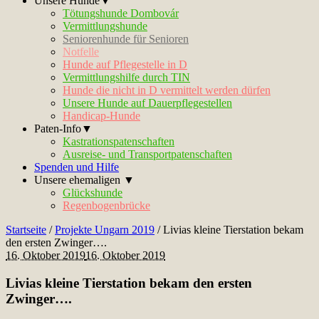
Unsere Hunde▼
Tötungshunde Dombovár
Vermittlungshunde
Seniorenhunde für Senioren
Notfelle
Hunde auf Pflegestelle in D
Vermittlungshilfe durch TIN
Hunde die nicht in D vermittelt werden dürfen
Unsere Hunde auf Dauerpflegestellen
Handicap-Hunde
Paten-Info▼
Kastrationspatenschaften
Ausreise- und Transportpatenschaften
Spenden und Hilfe
Unsere ehemaligen ▼
Glückshunde
Regenbogenbrücke
Startseite
/
Projekte Ungarn 2019
/
Livias kleine Tierstation bekam
den ersten Zwinger….
16. Oktober 2019
16. Oktober 2019
Livias kleine Tierstation bekam den ersten
Zwinger….