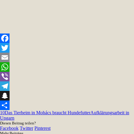
Facebook
Twitter
Email
WhatsApp
Viber
Telegram
Snapchat
10
Das Tierheim in Mohács braucht Hundefutter
Aufklärungsarbeit in
Teilen
Ungarn
Diesen Beitrag teilen?
Facebook
Twitter
Pinterest
Mehr Beiträge