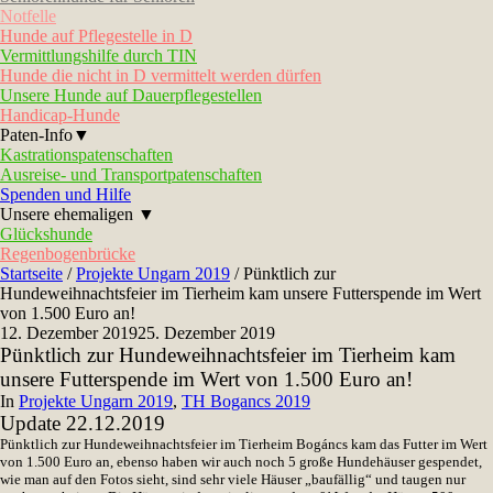
Notfelle
Hunde auf Pflegestelle in D
Vermittlungshilfe durch TIN
Hunde die nicht in D vermittelt werden dürfen
Unsere Hunde auf Dauerpflegestellen
Handicap-Hunde
Paten-Info▼
Kastrationspatenschaften
Ausreise- und Transportpatenschaften
Spenden und Hilfe
Unsere ehemaligen ▼
Glückshunde
Regenbogenbrücke
Startseite
/
Projekte Ungarn 2019
/
Pünktlich zur
Hundeweihnachtsfeier im Tierheim kam unsere Futterspende im Wert
von 1.500 Euro an!
12. Dezember 2019
25. Dezember 2019
Pünktlich zur Hundeweihnachtsfeier im Tierheim kam
unsere Futterspende im Wert von 1.500 Euro an!
In
Projekte Ungarn 2019
,
TH Bogancs 2019
Update 22.12.2019
Pünktlich zur Hundeweihnachtsfeier im Tierheim Bogáncs kam das Futter im Wert
von 1.500 Euro an, ebenso haben wir auch noch 5 große Hundehäuser gespendet,
wie man auf den Fotos sieht, sind sehr viele Häuser „baufällig“ und taugen nur