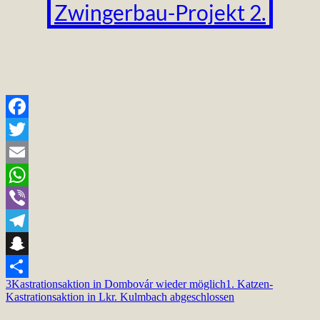
Zwingerbau-Projekt 2.
Facebook
Twitter
Email
WhatsApp
Viber
Telegram
Snapchat
3
Kastrationsaktion in Dombovár wieder möglich
1. Katzen-
Teilen
Kastrationsaktion in Lkr. Kulmbach abgeschlossen