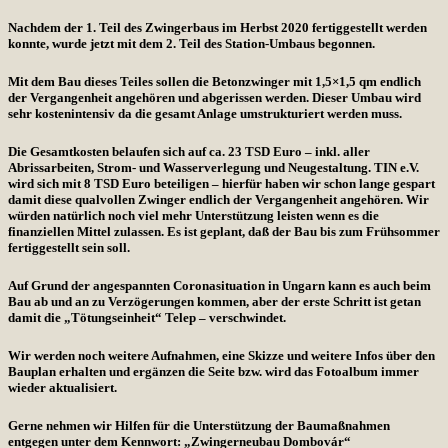
Nachdem der 1. Teil des Zwingerbaus im Herbst 2020 fertiggestellt werden
konnte, wurde jetzt mit dem 2. Teil des Station-Umbaus begonnen.
Mit dem Bau dieses Teiles sollen die Betonzwinger mit 1,5×1,5 qm endlich
der Vergangenheit angehören und abgerissen werden. Dieser Umbau wird
sehr kostenintensiv da die gesamt Anlage umstrukturiert werden muss.
Die Gesamtkosten belaufen sich auf ca. 23 TSD Euro – inkl. aller
Abrissarbeiten, Strom- und Wasserverlegung und Neugestaltung. TIN e.V.
wird sich mit 8 TSD Euro beteiligen – hierfür haben wir schon lange gespart
damit diese qualvollen Zwinger endlich der Vergangenheit angehören. Wir
würden natürlich noch viel mehr Unterstützung leisten wenn es die
finanziellen Mittel zulassen. Es ist geplant, daß der Bau bis zum Frühsommer
fertiggestellt sein soll.
Auf Grund der angespannten Coronasituation in Ungarn kann es auch beim
Bau ab und an zu Verzögerungen kommen, aber der erste Schritt ist getan
damit die „Tötungseinheit“ Telep – verschwindet.
Wir werden noch weitere Aufnahmen, eine Skizze und weitere Infos über den
Bauplan erhalten und ergänzen die Seite bzw. wird das Fotoalbum immer
wieder aktualisiert.
Gerne nehmen wir Hilfen für die Unterstützung der Baumaßnahmen
entgegen unter dem Kennwort: „Zwingerneubau Dombovár“