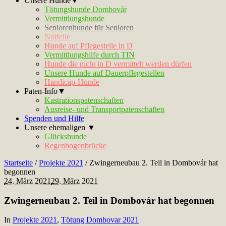
Unsere Hunde▼
Tötungshunde Dombovár
Vermittlungshunde
Seniorenhunde für Senioren
Notfelle
Hunde auf Pflegestelle in D
Vermittlungshilfe durch TIN
Hunde die nicht in D vermittelt werden dürfen
Unsere Hunde auf Dauerpflegestellen
Handicap-Hunde
Paten-Info▼
Kastrationspatenschaften
Ausreise- und Transportpatenschaften
Spenden und Hilfe
Unsere ehemaligen ▼
Glückshunde
Regenbogenbrücke
Startseite
/
Projekte 2021
/
Zwingerneubau 2. Teil in Dombovár hat
begonnen
24. März 2021
29. März 2021
Zwingerneubau 2. Teil in Dombovár hat begonnen
In
Projekte 2021
,
Tötung Dombovar 2021