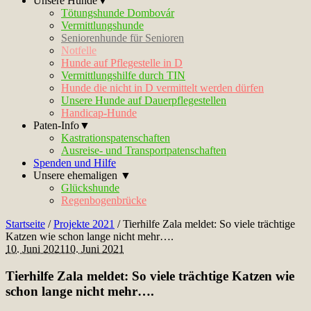
Unsere Hunde▼
Tötungshunde Dombovár
Vermittlungshunde
Seniorenhunde für Senioren
Notfelle
Hunde auf Pflegestelle in D
Vermittlungshilfe durch TIN
Hunde die nicht in D vermittelt werden dürfen
Unsere Hunde auf Dauerpflegestellen
Handicap-Hunde
Paten-Info▼
Kastrationspatenschaften
Ausreise- und Transportpatenschaften
Spenden und Hilfe
Unsere ehemaligen ▼
Glückshunde
Regenbogenbrücke
Startseite
/
Projekte 2021
/
Tierhilfe Zala meldet: So viele trächtige
Katzen wie schon lange nicht mehr….
10. Juni 2021
10. Juni 2021
Tierhilfe Zala meldet: So viele trächtige Katzen wie
schon lange nicht mehr….