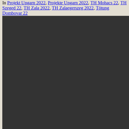
In
Projekt Ungarn 2022
,
Projekte Ungarn 2022
,
TH Mohacs 22
,
TH
Szeged 22
,
TH Zala 2022
,
TH Zalaegerszeg 2022
,
Tötung
Dombovar 22