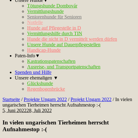
Unsere Hunde▼
Tötungshunde Dombovár
Vermittlungshunde
Seniorenhunde für Senioren
Notfelle
Hunde auf Pflegestelle in D
Vermittlungshilfe durch TIN
Hunde die nicht in D vermittelt werden dürfen
Unsere Hunde auf Dauerpflegestellen
Handicap-Hunde
Paten-Info▼
Kastrationspatenschaften
Ausreise- und Transportpatenschaften
Spenden und Hilfe
Unsere ehemaligen ▼
Glückshunde
Regenbogenbrücke
Startseite
/
Projekte Ungarn 2022
/
Projekt Ungarn 2022
/
In vielen
ungarischen Tierheimen herrscht Aufnahmestop :-(
5. Juni 2022
28. Juli 2022
In vielen ungarischen Tierheimen herrscht
Aufnahmestop :-(