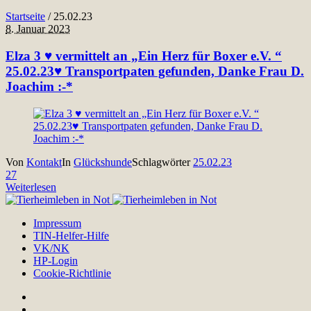
Startseite
/
25.02.23
8. Januar 2023
Elza 3 ♥ vermittelt an „Ein Herz für Boxer e.V. “
25.02.23♥ Transportpaten gefunden, Danke Frau D.
Joachim :-*
Von
Kontakt
In
Glückshunde
Schlagwörter
25.02.23
27
Weiterlesen
Impressum
TIN-Helfer-Hilfe
VK/NK
HP-Login
Cookie-Richtlinie