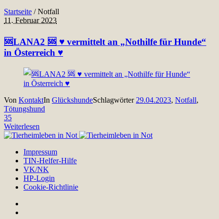
Startseite
/
Notfall
11. Februar 2023
🆘LANA2 🆘 ♥ vermittelt an „Nothilfe für Hunde“
in Österreich ♥
Von
Kontakt
In
Glückshunde
Schlagwörter
29.04.2023
,
Notfall
,
Tötungshund
35
Weiterlesen
Impressum
TIN-Helfer-Hilfe
VK/NK
HP-Login
Cookie-Richtlinie