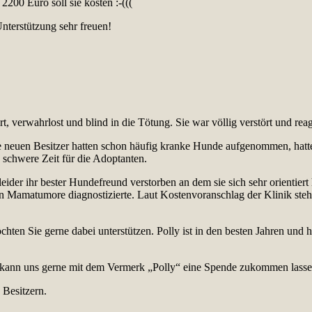
00 Euro soll sie kosten :-(((
nterstützung sehr freuen!
, verwahrlost und blind in die Tötung. Sie war völlig verstört und reag
ie neuen Besitzer hatten schon häufig kranke Hunde aufgenommen, hatte
e schwere Zeit für die Adoptanten.
leider ihr bester Hundefreund verstorben an dem sie sich sehr orientiert
sten Mamatumore diagnostizierte. Laut Kostenvoranschlag der Klinik st
chten Sie gerne dabei unterstützen. Polly ist in den besten Jahren und 
e kann uns gerne mit dem Vermerk „Polly“ eine Spende zukommen lasse
 Besitzern.