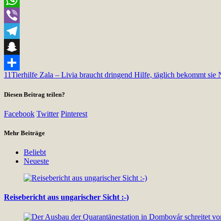
WhatsApp
Viber
Telegram
Snapchat
11
Tierhilfe Zala – Livia braucht dringend Hilfe, täglich bekommt sie 
Teilen
Diesen Beitrag teilen?
Facebook
Twitter
Pinterest
Mehr Beiträge
Beliebt
Neueste
Reisebericht aus ungarischer Sicht :-)