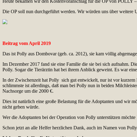
Heute bekamen wir den Kostenvoranschlag für die OP von POLLY – 22
Die OP soll nun durchgeführt werden. Wir würden uns über weitere U
Beitrag vom April 2019
Das ist Polly aus Dombovar (geb. ca. 2012), sie kam völlig abgemagert
Im Dezember 2017 fand sie eine Familie die sie bei sich aufnahm. D
Polly. Sogar die Tierärztin hat bei ihrem Anblick geweint. Es war ein
In der Zwischenzeit hat Polly sich gut entwickelt, nur ist vor kurzem 
schlimmste ist allerdings, daß man bei Polly nun in beiden Milchlei
Nachsorge um die 2000 €.
Dies ist natürlich eine große Belastung für die Adoptanten und wir mö
nicht geben würde.
Wer die Adoptanten bei der Operation von Polly unterstützen möcht
Schon jetzt an alle Helfer herzlichen Dank, auch im Namen von Polly