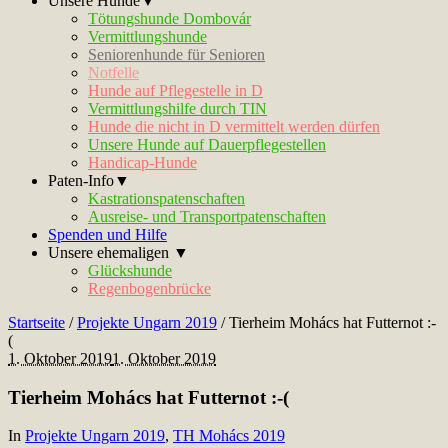
Unsere Hunde▼
Tötungshunde Dombovár
Vermittlungshunde
Seniorenhunde für Senioren
Notfelle
Hunde auf Pflegestelle in D
Vermittlungshilfe durch TIN
Hunde die nicht in D vermittelt werden dürfen
Unsere Hunde auf Dauerpflegestellen
Handicap-Hunde
Paten-Info▼
Kastrationspatenschaften
Ausreise- und Transportpatenschaften
Spenden und Hilfe
Unsere ehemaligen ▼
Glückshunde
Regenbogenbrücke
Startseite
/
Projekte Ungarn 2019
/
Tierheim Mohács hat Futternot :-
(
1. Oktober 2019
1. Oktober 2019
Tierheim Mohács hat Futternot :-(
In
Projekte Ungarn 2019
,
TH Mohács 2019