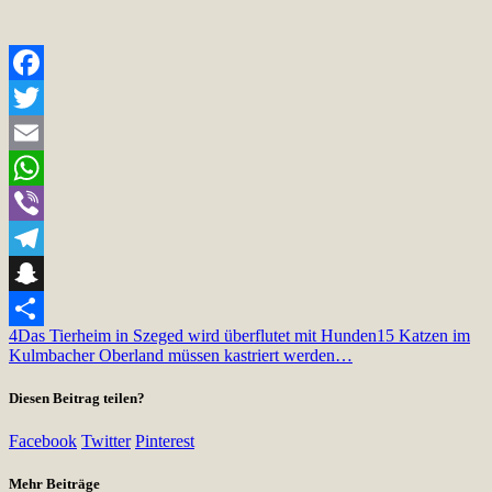
Facebook
Twitter
Email
WhatsApp
Viber
Telegram
Snapchat
4
Das Tierheim in Szeged wird überflutet mit Hunden
15 Katzen im
Teilen
Kulmbacher Oberland müssen kastriert werden…
Diesen Beitrag teilen?
Facebook
Twitter
Pinterest
Mehr Beiträge