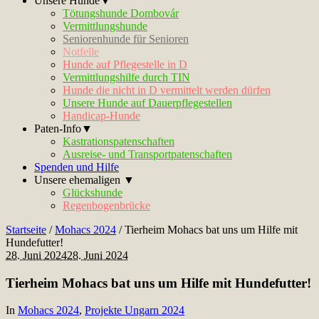
Unsere Hunde▼
Tötungshunde Dombovár
Vermittlungshunde
Seniorenhunde für Senioren
Notfelle
Hunde auf Pflegestelle in D
Vermittlungshilfe durch TIN
Hunde die nicht in D vermittelt werden dürfen
Unsere Hunde auf Dauerpflegestellen
Handicap-Hunde
Paten-Info▼
Kastrationspatenschaften
Ausreise- und Transportpatenschaften
Spenden und Hilfe
Unsere ehemaligen ▼
Glückshunde
Regenbogenbrücke
Startseite
/
Mohacs 2024
/
Tierheim Mohacs bat uns um Hilfe mit
Hundefutter!
28. Juni 2024
28. Juni 2024
Tierheim Mohacs bat uns um Hilfe mit Hundefutter!
In
Mohacs 2024
,
Projekte Ungarn 2024