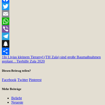
Facebook
Twitter
Email
WhatsApp
Viber
Telegram
Snapchat
1
In Livias kleinem Tierarsyl (TH Zala) sind große Baumaßnahmen
Teilen
geplant…
Tierhilfe Zala 2020
Diesen Beitrag teilen?
Facebook
Twitter
Pinterest
Mehr Beiträge
Beliebt
Neueste