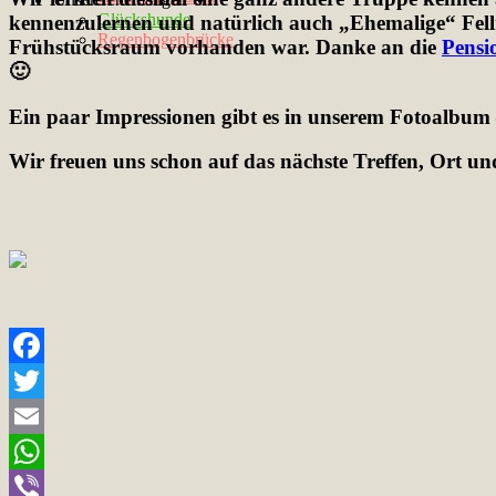
Glückshunde
kennenzulernen und natürlich auch „Ehemalige“ Felln
Regenbogenbrücke
Frühstücksraum vorhanden war. Danke an die
Pensi
🙂
Ein paar Impressionen gibt es in unserem Fotoalbum 
Wir freuen uns schon auf das nächste Treffen, Ort un
Facebook
Twitter
Email
WhatsApp