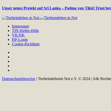
Unser neues Projekt auf Sri Lanka – Padma von Tikiri Trust be
Impressum
TIN-Helfer-Hilfe
VK/NK
HP-Login
Cookie-Richtlinie
Datenschutzhinweise
| Tierheimlebenin Not e.V. © 2024 | Alle Recht