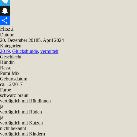
Viber
Telegram
Snapchat
Hiszti
Teilen
Datum:
20. Dezember 2018
5. April 2024
Kategorien:
2019
,
Glückshunde
,
vermittelt
Geschlecht
Hündin
Rasse
Pumi-Mix
Geburtsdatum
ca. 12/2017
Farbe
schwarz-braun
verträglich mit Hündinnen
ja
verträglich mit Rüden
ja
verträglich mit Katzen
nicht bekannt
verträglich mit Kindern