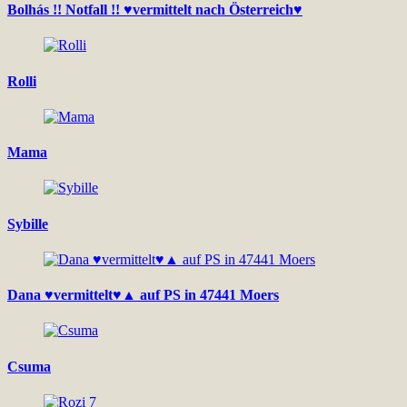
Bolhás !! Notfall !! ♥vermittelt nach Österreich♥
Rolli
Mama
Sybille
Dana ♥vermittelt♥▲ auf PS in 47441 Moers
Csuma