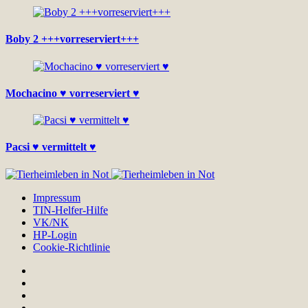
Boby 2 +++vorreserviert+++
Mochacino ♥ vorreserviert ♥
Pacsi ♥ vermittelt ♥
Impressum
TIN-Helfer-Hilfe
VK/NK
HP-Login
Cookie-Richtlinie