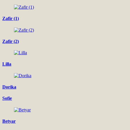
Zafir (1)
Zafir (2)
Lilla
Dorika
Sofie
Betyar