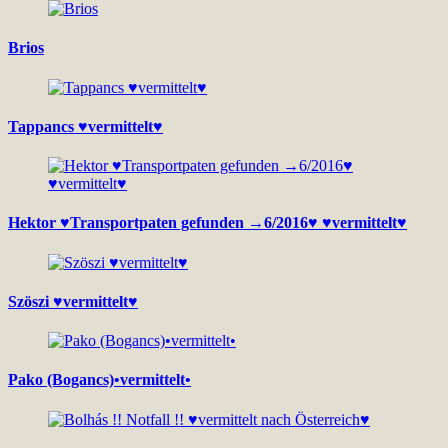
Brios
Tappancs ♥vermittelt♥
Hektor ♥Transportpaten gefunden →6/2016♥ ♥vermittelt♥
Szöszi ♥vermittelt♥
Pako (Bogancs)•vermittelt•