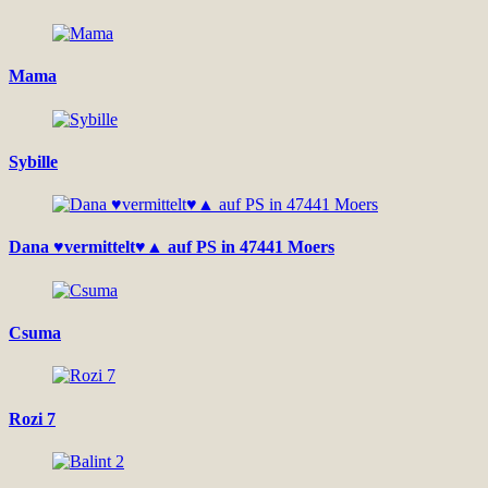
Mama
Sybille
Dana ♥vermittelt♥▲ auf PS in 47441 Moers
Csuma
Rozi 7