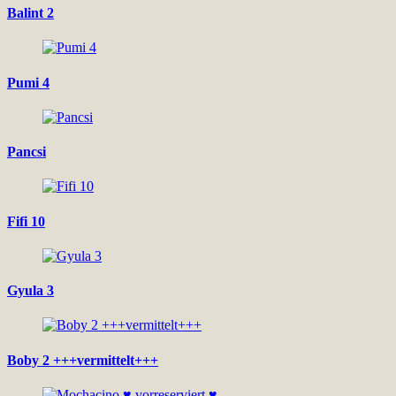
Balint 2
Pumi 4
Pancsi
Fifi 10
Gyula 3
Boby 2 +++vermittelt+++