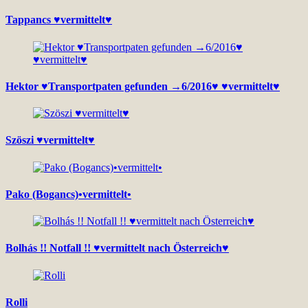
Tappancs ♥vermittelt♥
Hektor ♥Transportpaten gefunden →6/2016♥ ♥vermittelt♥
Szöszi ♥vermittelt♥
Pako (Bogancs)•vermittelt•
Bolhás !! Notfall !! ♥vermittelt nach Österreich♥
Rolli