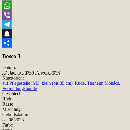
Email
WhatsApp
Viber
Telegram
Snapchat
Teilen
Bosco 3
Datum:
27. Januar 2026
9. August 2026
Kategorien:
auf Pflegestelle in D
,
klein (bis 35 cm)
,
Rüde
,
Tierheim Mohács
,
Vermittlungshunde
Geschlecht
Rüde
Rasse
Mischling
Geburtsdatum
ca. 08/2023
Farbe