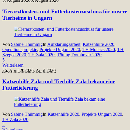
5. August 2020
5. August 2020
Tierarztkosten- und Futterkostenzuschuss für unsere
Tierheime in Ungarn
Von
Sabine Thümmig
In
Aufklärungsarbeit
,
Katzenhilfe 2020
,
Operationsprojekte
,
Projekte Ungarn 2020
,
TH Mohacs 2020
,
TH
Szeged 2020
,
TH Zala 2020
,
Tötung Dombovar 2020
5
Weiterlesen
26. April 2020
26. April 2020
Katzenhilfe Zala und Tierhilfe Zala bekam eine
Futterlieferung
Von
Sabine Thümmig
In
Katzenhilfe 2020
,
Projekte Ungarn 2020
,
TH Zala 2020
2
Weiterlesen