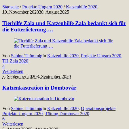
Startseite
/
Projekte Ungarn 2020
/
Katzenhilfe 2020
10. November 2020
30. August 2025
Tierhilfe Zala und Katzenhilfe Zala bedankt sich für
die Futterlieferung….
Von
Sabine Thümmig
In
Katzenhilfe 2020
,
Projekte Ungarn 2020
,
TH Zala 2020
4
Weiterlesen
3. September 2020
3. September 2020
Katzenkastration in Dombovár
Von
Sabine Thümmig
In
Katzenhilfe 2020
,
Operationsprojekte
,
Projekte Ungarn 2020
,
Tötung Dombovar 2020
6
Weiterlesen