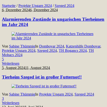
Startseite
/
Projekte Ungarn 2024
/
Szeged 2024
6. Dezember 2024
6. Dezember 2024
Alarmierenden Zustände in ungarischen Tierheimen
im Jahr 2024
Von
Sabine Thümmig
In
Dombovar 2024
,
Katzenhilfe Dombovar
,
Projekte Ungarn 2024
,
Szeged 2024
,
TH Bogancs 2024
,
TH
Mohacs 2024
5
Weiterlesen
5. August 2024
11. August 2024
Tierheim Szeged ist in großer Futternot!!
Von
Sabine Thümmig
In
Projekte Ungarn 2024
,
Szeged 2024
3
Weiterlesen