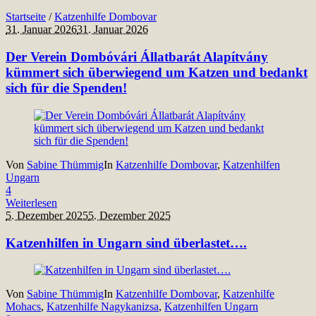
Startseite
/
Katzenhilfe Dombovar
31. Januar 2026
31. Januar 2026
Der Verein Dombóvári Állatbarát Alapítvány
kümmert sich überwiegend um Katzen und bedankt
sich für die Spenden!
Von
Sabine Thümmig
In
Katzenhilfe Dombovar
,
Katzenhilfen
Ungarn
4
Weiterlesen
5. Dezember 2025
5. Dezember 2025
Katzenhilfen in Ungarn sind überlastet….
Von
Sabine Thümmig
In
Katzenhilfe Dombovar
,
Katzenhilfe
Mohacs
,
Katzenhilfe Nagykanizsa
,
Katzenhilfen Ungarn