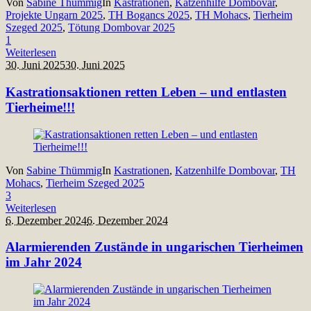
Von
Sabine Thümmig
In
Kastrationen
,
Katzenhilfe Dombovar
,
Projekte Ungarn 2025
,
TH Bogancs 2025
,
TH Mohacs
,
Tierheim
Szeged 2025
,
Tötung Dombovar 2025
1
Weiterlesen
30. Juni 2025
30. Juni 2025
Kastrationsaktionen retten Leben – und entlasten
Tierheime!!!
Von
Sabine Thümmig
In
Kastrationen
,
Katzenhilfe Dombovar
,
TH
Mohacs
,
Tierheim Szeged 2025
3
Weiterlesen
6. Dezember 2024
6. Dezember 2024
Alarmierenden Zustände in ungarischen Tierheimen
im Jahr 2024