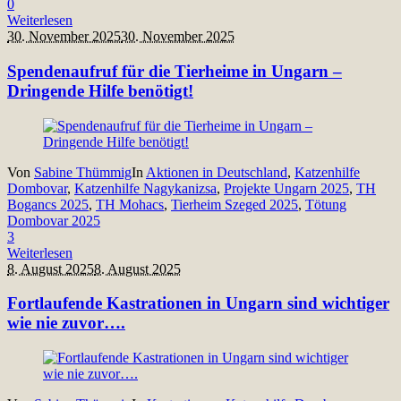
0
Weiterlesen
30. November 2025
30. November 2025
Spendenaufruf für die Tierheime in Ungarn –
Dringende Hilfe benötigt!
Von
Sabine Thümmig
In
Aktionen in Deutschland
,
Katzenhilfe
Dombovar
,
Katzenhilfe Nagykanizsa
,
Projekte Ungarn 2025
,
TH
Bogancs 2025
,
TH Mohacs
,
Tierheim Szeged 2025
,
Tötung
Dombovar 2025
3
Weiterlesen
8. August 2025
8. August 2025
Fortlaufende Kastrationen in Ungarn sind wichtiger
wie nie zuvor….