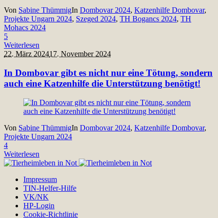
Von
Sabine Thümmig
In
Dombovar 2024
,
Katzenhilfe Dombovar
,
Projekte Ungarn 2024
,
Szeged 2024
,
TH Bogancs 2024
,
TH
Mohacs 2024
5
Weiterlesen
22. März 2024
17. November 2024
In Dombovar gibt es nicht nur eine Tötung, sondern
auch eine Katzenhilfe die Unterstützung benötigt!
Von
Sabine Thümmig
In
Dombovar 2024
,
Katzenhilfe Dombovar
,
Projekte Ungarn 2024
4
Weiterlesen
Impressum
TIN-Helfer-Hilfe
VK/NK
HP-Login
Cookie-Richtlinie