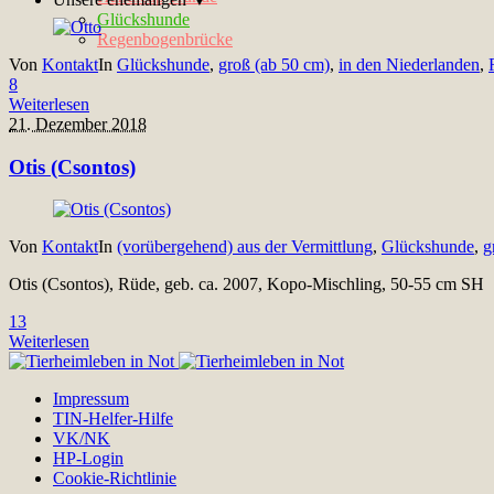
Glückshunde
Regenbogenbrücke
Von
Kontakt
In
Glückshunde
,
groß (ab 50 cm)
,
in den Niederlanden
,
8
Weiterlesen
21. Dezember 2018
Otis (Csontos)
Von
Kontakt
In
(vorübergehend) aus der Vermittlung
,
Glückshunde
,
g
Otis (Csontos), Rüde, geb. ca. 2007, Kopo-Mischling, 50-55 cm SH Hal
13
Weiterlesen
Impressum
TIN-Helfer-Hilfe
VK/NK
HP-Login
Cookie-Richtlinie