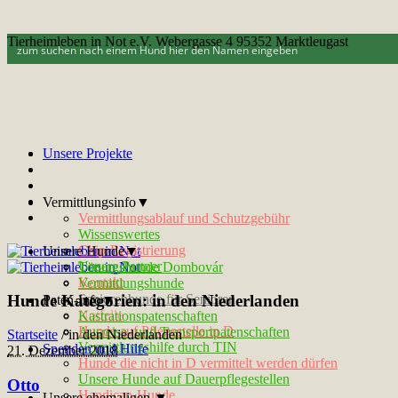
Tierheimleben in Not e.V. Webergasse 4 95352 Marktleugast
Unsere Projekte
Vermittlungsinfo▼
Vermittlungsablauf und Schutzgebühr
Wissenswertes
Chip-Registrierung
Unsere Hunde▼
Unsere Partner
Tötungshunde Dombovár
Kontakt
Vermittlungshunde
Hunde Kategorien:
in den Niederlanden
Seniorenhunde für Senioren
Paten-Info▼
Notfelle
Kastrationspatenschaften
Hunde auf Pflegestelle in D
Ausreise- und Transportpatenschaften
Startseite
/
in den Niederlanden
Vermittlungshilfe durch TIN
Spenden und Hilfe
21. Dezember 2018
Hunde die nicht in D vermittelt werden dürfen
Unsere Hunde auf Dauerpflegestellen
Otto
Handicap-Hunde
Unsere ehemaligen ▼