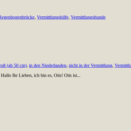
Regenbogenbrücke
,
Vermittlungshilfe
,
Vermittlungshunde
roß (ab 50 cm)
,
in den Niederlanden
,
nicht in der Vermittlung
,
Vermittl
lo Ihr Lieben, ich bin es, Otis! Otis ist...