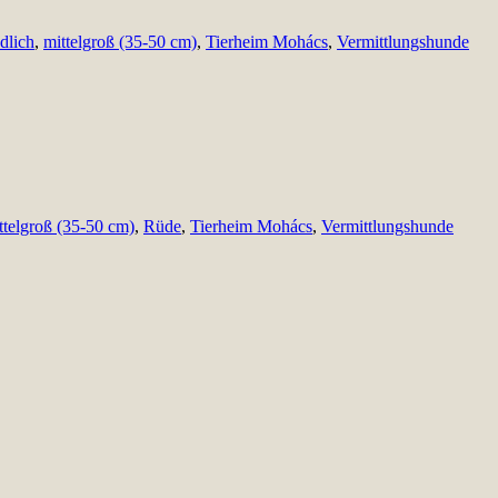
dlich
,
mittelgroß (35-50 cm)
,
Tierheim Mohács
,
Vermittlungshunde
ttelgroß (35-50 cm)
,
Rüde
,
Tierheim Mohács
,
Vermittlungshunde