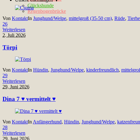
Glückshunde
Regenbogenbrücke
Von
Kontakt
In
Junghund/Welpe
,
mittelgroß (35-50 cm)
,
Rüde
,
Tierh
26
Weiterlesen
2. Juli 2026
Törpi
Von
Kontakt
In
Hündin
,
Junghund/Welpe
,
kinderfreundlich
,
mittelgro
29
Weiterlesen
29. Juni 2026
Dina 7 ♥ vermittelt ♥
Von
Kontakt
In
Anfängerhund
,
Hündin
,
Junghund/Welpe
,
katzenfreun
28
Weiterlesen
29. Juni 2026