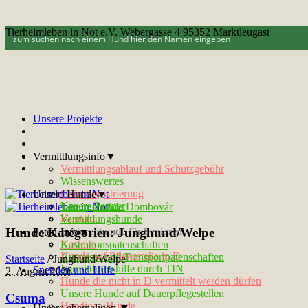
Tierheimleben in Not e.V. Webergasse 4 95352 Marktleugast
Unsere Projekte
Vermittlungsinfo▼
Vermittlungsablauf und Schutzgebühr
Wissenswertes
Chip-Registrierung
Unsere Hunde▼
Unsere Partner
Tötungshunde Dombovár
Kontakt
Vermittlungshunde
Hunde Kategorien:
Junghund/Welpe
Seniorenhunde für Senioren
Paten-Info▼
Notfelle
Kastrationspatenschaften
Hunde auf Pflegestelle in D
Ausreise- und Transportpatenschaften
Startseite
/
Junghund/Welpe
Vermittlungshilfe durch TIN
Spenden und Hilfe
2. August 2026
Hunde die nicht in D vermittelt werden dürfen
Unsere Hunde auf Dauerpflegestellen
Csuma
Handicap-Hunde
Unsere ehemaligen ▼