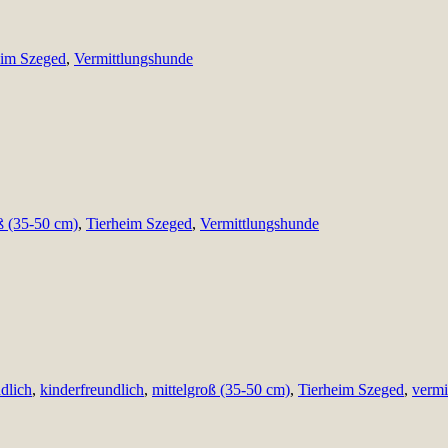
eim Szeged
,
Vermittlungshunde
ß (35-50 cm)
,
Tierheim Szeged
,
Vermittlungshunde
dlich
,
kinderfreundlich
,
mittelgroß (35-50 cm)
,
Tierheim Szeged
,
vermit