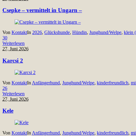
Csepke – vermittelt in Ungarn –
Von
Kontakt
In
2026
,
Glückshunde
,
Hündin
,
Junghund/Welpe
,
klein 
30
Weiterlesen
27. Juni 2026
Karcsi 2
Von
Kontakt
In
Anfängerhund
,
Junghund/Welpe
,
kinderfreundlich
,
mi
26
Weiterlesen
27. Juni 2026
Kele
Von
Kontakt
In
Anfängerhund
,
Junghund/Welpe
,
kinderfreundlich
,
mi