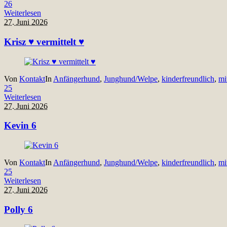
26
Weiterlesen
27. Juni 2026
Krisz ♥ vermittelt ♥
Von
Kontakt
In
Anfängerhund
,
Junghund/Welpe
,
kinderfreundlich
,
mi
25
Weiterlesen
27. Juni 2026
Kevin 6
Von
Kontakt
In
Anfängerhund
,
Junghund/Welpe
,
kinderfreundlich
,
mi
25
Weiterlesen
27. Juni 2026
Polly 6