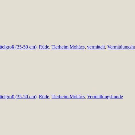
ttelgroß (35-50 cm)
,
Rüde
,
Tierheim Mohács
,
vermittelt
,
Vermittlungsh
ttelgroß (35-50 cm)
,
Rüde
,
Tierheim Mohács
,
Vermittlungshunde