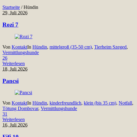
Startseite
/
Hündin
29. Juli 2026
Rozi 7
Von
Kontakt
In
Hündin
,
mittelgroß (35-50 cm)
,
Tierheim Szeged
,
Vermittlungshunde
26
Weiterlesen
18. Juli 2026
Pancsi
Von
Kontakt
In
Hündin
,
kinderfreundlich
,
klein (bis 35 cm)
,
Notfall
,
Tötung Dombovar
,
Vermittlungshunde
31
Weiterlesen
16. Juli 2026
Fifi 10