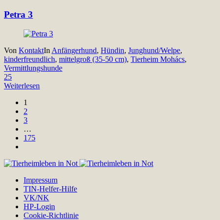
Petra 3
Von
Kontakt
In
Anfängerhund
,
Hündin
,
Junghund/Welpe
,
kinderfreundlich
,
mittelgroß (35-50 cm)
,
Tierheim Mohács
,
Vermittlungshunde
25
Weiterlesen
1
2
3
…
175
Impressum
TIN-Helfer-Hilfe
VK/NK
HP-Login
Cookie-Richtlinie