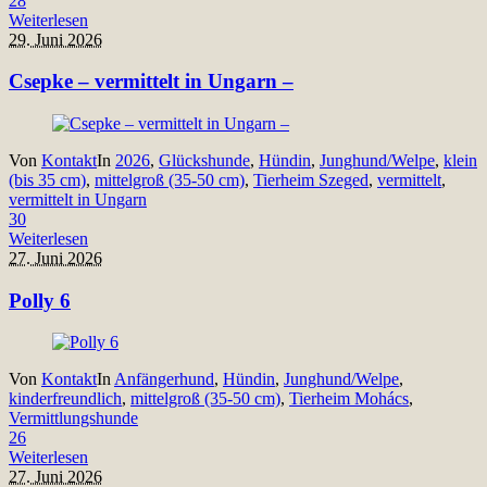
28
Weiterlesen
29. Juni 2026
Csepke – vermittelt in Ungarn –
Von
Kontakt
In
2026
,
Glückshunde
,
Hündin
,
Junghund/Welpe
,
klein
(bis 35 cm)
,
mittelgroß (35-50 cm)
,
Tierheim Szeged
,
vermittelt
,
vermittelt in Ungarn
30
Weiterlesen
27. Juni 2026
Polly 6
Von
Kontakt
In
Anfängerhund
,
Hündin
,
Junghund/Welpe
,
kinderfreundlich
,
mittelgroß (35-50 cm)
,
Tierheim Mohács
,
Vermittlungshunde
26
Weiterlesen
27. Juni 2026