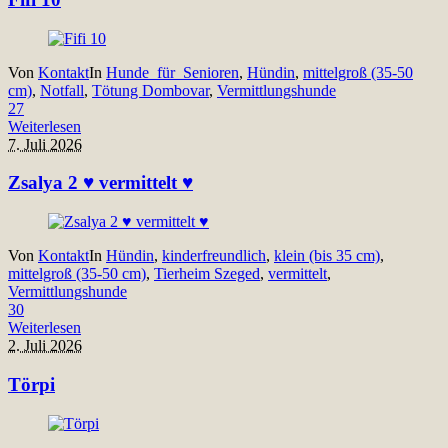
Von
Kontakt
In
Hunde_für_Senioren
,
Hündin
,
mittelgroß (35-50
cm)
,
Notfall
,
Tötung Dombovar
,
Vermittlungshunde
27
Weiterlesen
7. Juli 2026
Zsalya 2 ♥ vermittelt ♥
Von
Kontakt
In
Hündin
,
kinderfreundlich
,
klein (bis 35 cm)
,
mittelgroß (35-50 cm)
,
Tierheim Szeged
,
vermittelt
,
Vermittlungshunde
30
Weiterlesen
2. Juli 2026
Törpi