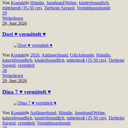
Von
Kontakt
In
Hündin
,
Junghund/Welpe
,
kinderfreundlich
,
mittelgroß (35-50 cm)
,
Tierheim Szeged
,
Vermittlungshunde
29
Weiterlesen
29. Juni 2026
Dori ♥ vermittelt ♥
Von
Kontakt
In
2026
,
Anfängerhund
,
Glückshunde
,
Hündin
,
katzenfreundlich
,
kinderfreundlich
,
mittelgroß (35-50 cm)
,
Tierheim
Szeged
,
vermittelt
28
Weiterlesen
29. Juni 2026
Dina 7 ♥ vermittelt ♥
Von
Kontakt
In
Anfängerhund
,
Hündin
,
Junghund/Welpe
,
katzenfreundlich
,
kinderfreundlich
,
mittelgroß (35-50 cm)
,
Tierheim
Szeged
,
vermittelt
,
Vermittlungshunde