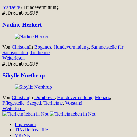
Startseite
/
Hundevermittlung
4. Dezember 2018
Nadine Herkert
Von
Christian
In
Bogancs
,
Hundevermittlung
,
Sammelstelle für
Sachspenden
,
Tierheime
Weiterlesen
4. Dezember 2018
Sibylle Northrup
Von
Christian
In
Dombovar
,
Hundevermittlung
,
Mohacs
,
Pflegestelle
,
Szeged
,
Tierheime
,
Vorstand
Weiterlesen
Impressum
TIN-Helfer-Hilfe
VK/NK