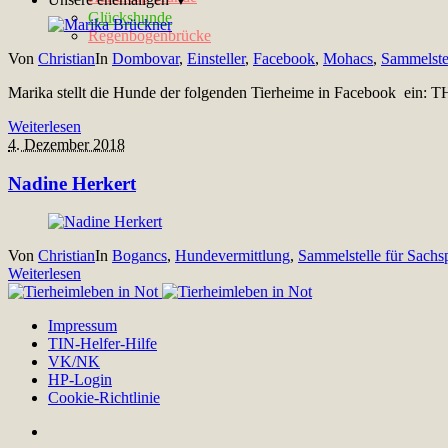
Glückshunde
Regenbogenbrücke
Von
Christian
In
Dombovar
,
Einsteller
,
Facebook
,
Mohacs
,
Sammelste
Marika stellt die Hunde der folgenden Tierheime in Facebook ein:
Weiterlesen
4. Dezember 2018
Nadine Herkert
Von
Christian
In
Bogancs
,
Hundevermittlung
,
Sammelstelle für Sach
Weiterlesen
Impressum
TIN-Helfer-Hilfe
VK/NK
HP-Login
Cookie-Richtlinie