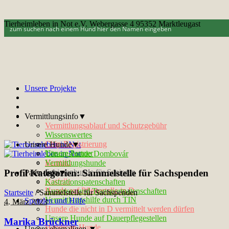
Tierheimleben in Not e.V. Webergasse 4 95352 Marktleugast
Unsere Projekte
Vermittlungsinfo▼
Vermittlungsablauf und Schutzgebühr
Wissenswertes
Chip-Registrierung
Unsere Hunde▼
Unsere Partner
Tötungshunde Dombovár
Kontakt
Vermittlungshunde
Profil Kategorien:
Sammelstelle für Sachspenden
Seniorenhunde für Senioren
Paten-Info▼
Notfelle
Kastrationspatenschaften
Hunde auf Pflegestelle in D
Ausreise- und Transportpatenschaften
Startseite
/
Sammelstelle für Sachspenden
Vermittlungshilfe durch TIN
Spenden und Hilfe
4. März 2023
Hunde die nicht in D vermittelt werden dürfen
Unsere Hunde auf Dauerpflegestellen
Marika Brückner
Handicap-Hunde
Unsere ehemaligen ▼