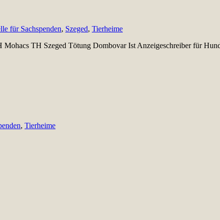
lle für Sachspenden
,
Szeged
,
Tierheime
 TH Mohacs TH Szeged Tötung Dombovar Ist Anzeigeschreiber für Hund
spenden
,
Tierheime