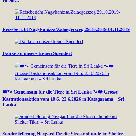
voran…
Reisebericht Nagykanizsa/Zalaegerszeg 29.10.2019-01.11.2019
Danke an unsere treuen Spender!
❤️🐾 Gemeinsam für die Tiere in Sri Lanka 🐾❤️ Grosse
Kastrationsaktion vom 19.6.-23.6.2026 in Katagarama – Sri
Lanka
Sonderlieferung Nexgard für die Strassenhunde im Shelter