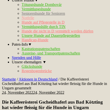
Unsere Hunde▼
Tötungshunde Dombovár
Vermittlungshunde
Seniorenhunde für Senioren
Notfelle
Hunde auf Pflegestelle in D
Vermittlungshilfe durch TIN
Hunde die nicht in D vermittelt werden dürfen
Unsere Hunde auf Dauerpflegestellen
Handicap-Hunde
Paten-Info▼
Kastrationspatenschaften
Ausreise- und Transportpatenschaften
Spenden und Hilfe
Unsere ehemaligen ▼
Glückshunde
Regenbogenbrücke
Startseite
/
Aktionen in Deutschland
/
Die Kaffeerösterei
Gscheidhaferl aus Bad Kötzting hat wieder fleissig für die Hunde in
Ungarn gesammelt
24. November 2022
24. November 2022
Die Kaffeerösterei Gscheidhaferl aus Bad Kötzting
hat wieder fleissig für die Hunde in Ungarn