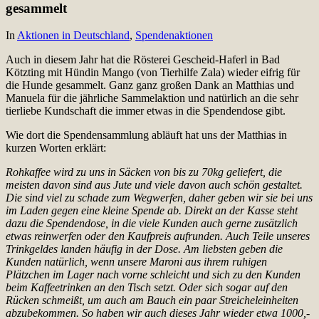
gesammelt
In
Aktionen in Deutschland
,
Spendenaktionen
Auch in diesem Jahr hat die Rösterei Gescheid-Haferl in Bad
Kötzting mit Hündin Mango (von Tierhilfe Zala) wieder eifrig für
die Hunde gesammelt. Ganz ganz großen Dank an Matthias und
Manuela für die jährliche Sammelaktion und natürlich an die sehr
tierliebe Kundschaft die immer etwas in die Spendendose gibt.
Wie dort die Spendensammlung abläuft hat uns der Matthias in
kurzen Worten erklärt:
Rohkaffee wird zu uns in Säcken von bis zu 70kg geliefert, die
meisten davon sind aus Jute und viele davon auch schön gestaltet.
Die sind viel zu schade zum Wegwerfen, daher geben wir sie bei uns
im Laden gegen eine kleine Spende ab. Direkt an der Kasse steht
dazu die Spendendose, in die viele Kunden auch gerne zusätzlich
etwas reinwerfen oder den Kaufpreis aufrunden. Auch Teile unseres
Trinkgeldes landen häufig in der Dose. Am liebsten geben die
Kunden natürlich, wenn unsere Maroni aus ihrem ruhigen
Plätzchen im Lager nach vorne schleicht und sich zu den Kunden
beim Kaffeetrinken an den Tisch setzt. Oder sich sogar auf den
Rücken schmeißt, um auch am Bauch ein paar Streicheleinheiten
abzubekommen. So haben wir auch dieses Jahr wieder etwa 1000,-