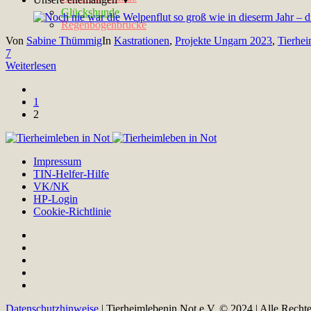
Glückshunde
Regenbogenbrücke
Von
Sabine Thümmig
In
Kastrationen
,
Projekte Ungarn 2023
,
Tierhe
7
Weiterlesen
1
2
Impressum
TIN-Helfer-Hilfe
VK/NK
HP-Login
Cookie-Richtlinie
Datenschutzhinweise
| Tierheimlebenin Not e.V. © 2024 | Alle Recht