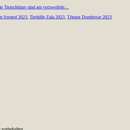
im Szeged 2023
,
Tierhilfe Zala 2023
,
Tötung Dombovar 2023
e vorbehalten