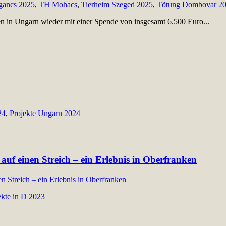
ancs 2025
,
TH Mohacs
,
Tierheim Szeged 2025
,
Tötung Dombovar 2
en in Ungarn wieder mit einer Spende von insgesamt 6.500 Euro...
24
,
Projekte Ungarn 2024
auf einen Streich – ein Erlebnis in Oberfranken
ekte in D 2023