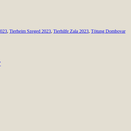
2023
,
Tierheim Szeged 2023
,
Tierhilfe Zala 2023
,
Tötung Dombovar
F