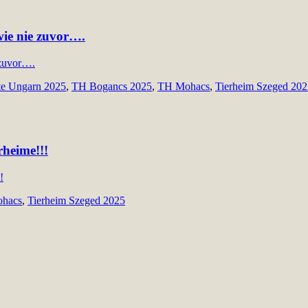
wie nie zuvor….
te Ungarn 2025
,
TH Bogancs 2025
,
TH Mohacs
,
Tierheim Szeged 202
rheime!!!
hacs
,
Tierheim Szeged 2025