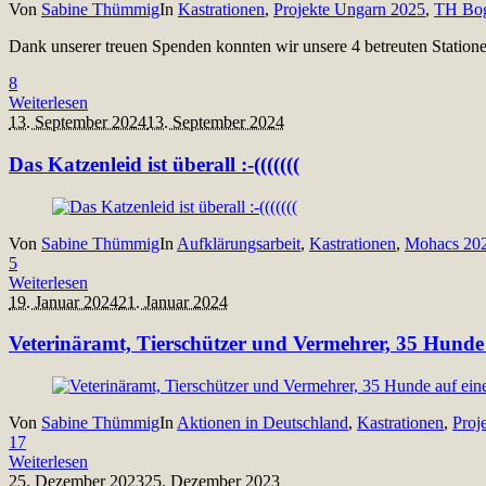
Von
Sabine Thümmig
In
Kastrationen
,
Projekte Ungarn 2025
,
TH Bog
Dank unserer treuen Spenden konnten wir unsere 4 betreuten Station
8
Weiterlesen
13. September 2024
13. September 2024
Das Katzenleid ist überall :-(((((((
Von
Sabine Thümmig
In
Aufklärungsarbeit
,
Kastrationen
,
Mohacs 20
5
Weiterlesen
19. Januar 2024
21. Januar 2024
Veterinäramt, Tierschützer und Vermehrer, 35 Hunde 
Von
Sabine Thümmig
In
Aktionen in Deutschland
,
Kastrationen
,
Proj
17
Weiterlesen
25. Dezember 2023
25. Dezember 2023