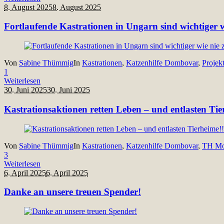
8. August 2025
8. August 2025
Fortlaufende Kastrationen in Ungarn sind wichtiger 
Von
Sabine Thümmig
In
Kastrationen
,
Katzenhilfe Dombovar
,
Projek
1
Weiterlesen
30. Juni 2025
30. Juni 2025
Kastrationsaktionen retten Leben – und entlasten Tie
Von
Sabine Thümmig
In
Kastrationen
,
Katzenhilfe Dombovar
,
TH Mo
3
Weiterlesen
6. April 2025
6. April 2025
Danke an unsere treuen Spender!