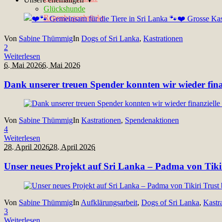
Glückshunde
Regenbogenbrücke
Von
Sabine Thümmig
In
Dogs of Sri Lanka
,
Kastrationen
2
Weiterlesen
6. Mai 2026
6. Mai 2026
Dank unserer treuen Spender konnten wir wieder finan
Von
Sabine Thümmig
In
Kastrationen
,
Spendenaktionen
4
Weiterlesen
28. April 2026
28. April 2026
Unser neues Projekt auf Sri Lanka – Padma von Tikir
Von
Sabine Thümmig
In
Aufklärungsarbeit
,
Dogs of Sri Lanka
,
Kastr
3
Weiterlesen