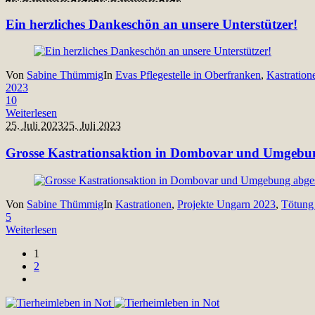
Ein herzliches Dankeschön an unsere Unterstützer!
Von
Sabine Thümmig
In
Evas Pflegestelle in Oberfranken
,
Kastration
2023
10
Weiterlesen
25. Juli 2023
25. Juli 2023
Grosse Kastrationsaktion in Dombovar und Umgebung 
Von
Sabine Thümmig
In
Kastrationen
,
Projekte Ungarn 2023
,
Tötung
5
Weiterlesen
1
2