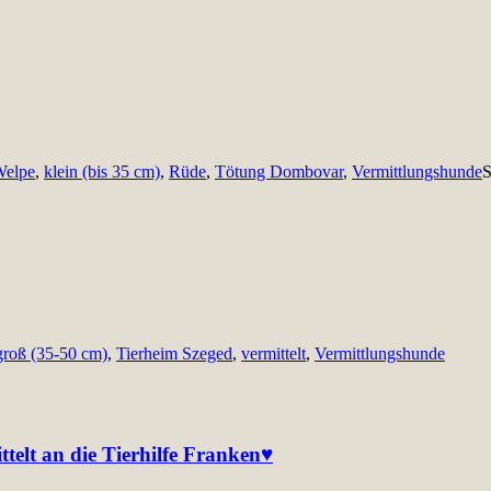
Welpe
,
klein (bis 35 cm)
,
Rüde
,
Tötung Dombovar
,
Vermittlungshunde
S
groß (35-50 cm)
,
Tierheim Szeged
,
vermittelt
,
Vermittlungshunde
elt an die Tierhilfe Franken♥