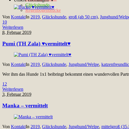
Glückshunde
Regenbogenbrücke
Von
Kontakt
In
2019
,
Glückshunde
,
groß (ab 50 cm)
,
Junghund/Welp
10
Weiterlesen
8. Februar 2019
Pumi (TH Zala) ♥vermittelt♥
Von
Kontakt
In
2019
,
Glückshunde
,
Junghund/Welpe
,
katzenfreundli
Wer ihm das Hunde 1x1 beibringt bekommt einen wundervollen Partne
12
Weiterlesen
3. Februar 2019
Manka – vermittelt
Von
Kontakt
In
2019
,
Glückshunde
,
Junghund/Welpe
,
mittelgroß (35