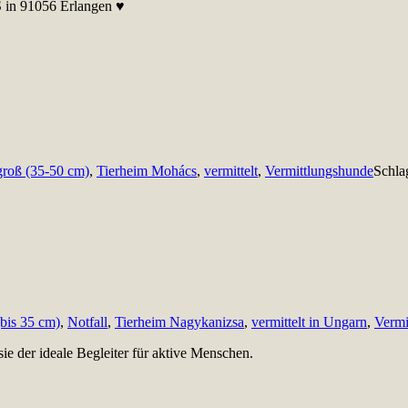
PS in 91056 Erlangen ♥
groß (35-50 cm)
,
Tierheim Mohács
,
vermittelt
,
Vermittlungshunde
Schla
(bis 35 cm)
,
Notfall
,
Tierheim Nagykanizsa
,
vermittelt in Ungarn
,
Vermi
ie der ideale Begleiter für aktive Menschen.