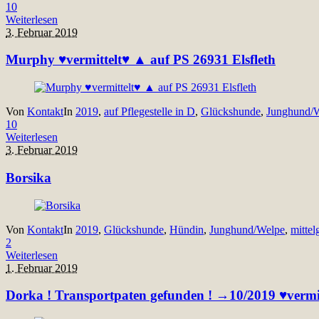
10
Weiterlesen
3. Februar 2019
Murphy ♥vermittelt♥ ▲ auf PS 26931 Elsfleth
Von
Kontakt
In
2019
,
auf Pflegestelle in D
,
Glückshunde
,
Junghund/
10
Weiterlesen
3. Februar 2019
Borsika
Von
Kontakt
In
2019
,
Glückshunde
,
Hündin
,
Junghund/Welpe
,
mittel
2
Weiterlesen
1. Februar 2019
Dorka ! Transportpaten gefunden ! →10/2019 ♥vermitt