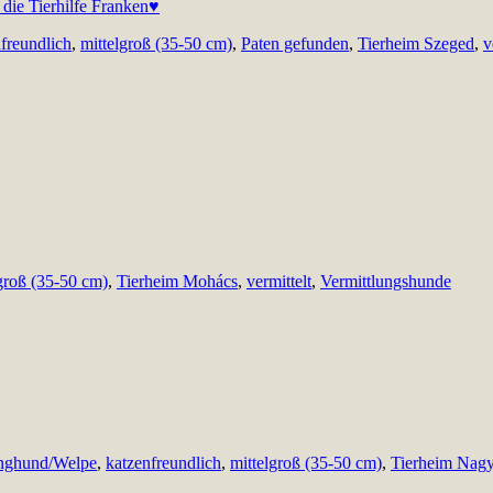
freundlich
,
mittelgroß (35-50 cm)
,
Paten gefunden
,
Tierheim Szeged
,
v
groß (35-50 cm)
,
Tierheim Mohács
,
vermittelt
,
Vermittlungshunde
nghund/Welpe
,
katzenfreundlich
,
mittelgroß (35-50 cm)
,
Tierheim Nagy