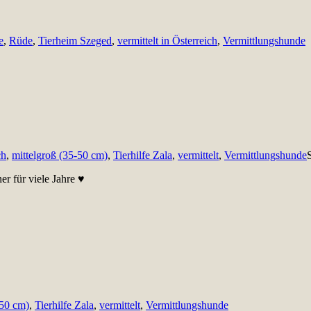
e
,
Rüde
,
Tierheim Szeged
,
vermittelt in Österreich
,
Vermittlungshunde
ch
,
mittelgroß (35-50 cm)
,
Tierhilfe Zala
,
vermittelt
,
Vermittlungshunde
r für viele Jahre ♥
-50 cm)
,
Tierhilfe Zala
,
vermittelt
,
Vermittlungshunde