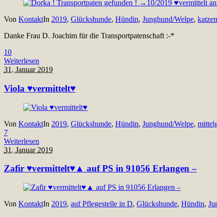
Von
Kontakt
In
2019
,
Glückshunde
,
Hündin
,
Junghund/Welpe
,
katzen
Danke Frau D. Joachim für die Transportpatenschaft :-*
10
Weiterlesen
31. Januar 2019
Viola ♥vermittelt♥
Von
Kontakt
In
2019
,
Glückshunde
,
Hündin
,
Junghund/Welpe
,
mittel
7
Weiterlesen
31. Januar 2019
Zafir ♥vermittelt♥▲ auf PS in 91056 Erlangen –
Von
Kontakt
In
2019
,
auf Pflegestelle in D
,
Glückshunde
,
Hündin
,
Ju