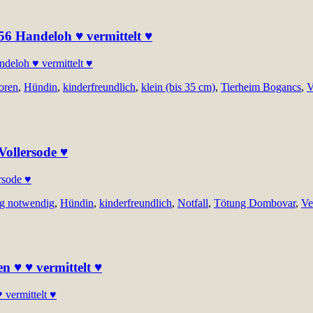
256 Handeloh ♥ vermittelt ♥
oren
,
Hündin
,
kinderfreundlich
,
klein (bis 35 cm)
,
Tierheim Bogancs
,
V
 Vollersode ♥
g notwendig
,
Hündin
,
kinderfreundlich
,
Notfall
,
Tötung Dombovar
,
Ve
en ♥ ♥ vermittelt ♥