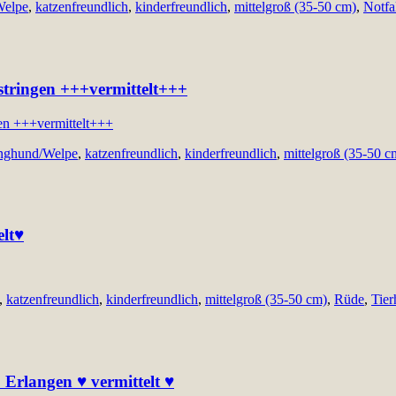
Welpe
,
katzenfreundlich
,
kinderfreundlich
,
mittelgroß (35-50 cm)
,
Notfa
 Östringen +++vermittelt+++
nghund/Welpe
,
katzenfreundlich
,
kinderfreundlich
,
mittelgroß (35-50 c
elt♥
,
katzenfreundlich
,
kinderfreundlich
,
mittelgroß (35-50 cm)
,
Rüde
,
Tie
8 Erlangen ♥ vermittelt ♥