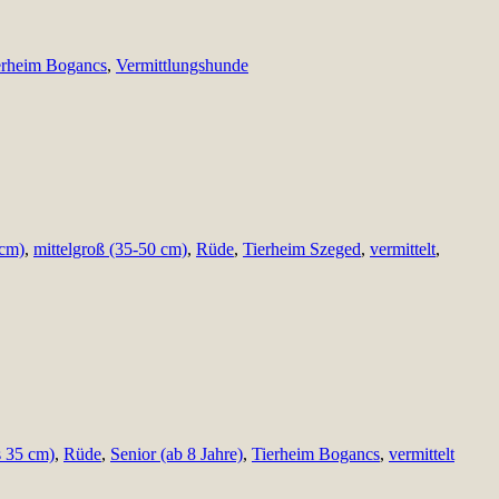
erheim Bogancs
,
Vermittlungshunde
 cm)
,
mittelgroß (35-50 cm)
,
Rüde
,
Tierheim Szeged
,
vermittelt
,
s 35 cm)
,
Rüde
,
Senior (ab 8 Jahre)
,
Tierheim Bogancs
,
vermittelt