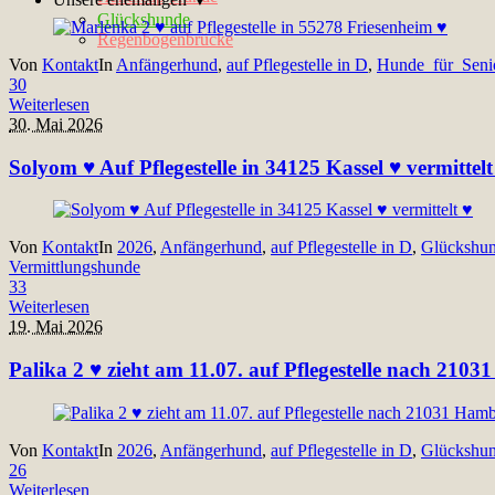
Glückshunde
Regenbogenbrücke
Von
Kontakt
In
Anfängerhund
,
auf Pflegestelle in D
,
Hunde_für_Seni
30
Weiterlesen
30. Mai 2026
Solyom ♥ Auf Pflegestelle in 34125 Kassel ♥ vermittelt
Von
Kontakt
In
2026
,
Anfängerhund
,
auf Pflegestelle in D
,
Glückshu
Vermittlungshunde
33
Weiterlesen
19. Mai 2026
Palika 2 ♥ zieht am 11.07. auf Pflegestelle nach 2103
Von
Kontakt
In
2026
,
Anfängerhund
,
auf Pflegestelle in D
,
Glückshu
26
Weiterlesen