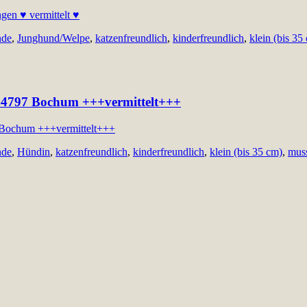
nde
,
Junghund/Welpe
,
katzenfreundlich
,
kinderfreundlich
,
klein (bis 35
n: 44797 Bochum +++vermittelt+++
nde
,
Hündin
,
katzenfreundlich
,
kinderfreundlich
,
klein (bis 35 cm)
,
muss