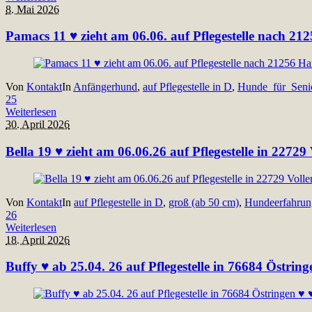
8. Mai 2026
Pamacs 11 ♥ zieht am 06.06. auf Pflegestelle nach 21
Von
Kontakt
In
Anfängerhund
,
auf Pflegestelle in D
,
Hunde_für_Seni
25
Weiterlesen
30. April 2026
Bella 19 ♥ zieht am 06.06.26 auf Pflegestelle in 22729
Von
Kontakt
In
auf Pflegestelle in D
,
groß (ab 50 cm)
,
Hundeerfahrun
26
Weiterlesen
18. April 2026
Buffy ♥ ab 25.04. 26 auf Pflegestelle in 76684 Östring