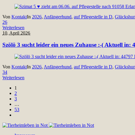
Von
Kontakt
In
2026
,
Anfängerhund
,
auf Pflegestelle in D
,
Glückshu
26
Weiterlesen
10. April 2026
Szölö 3 sucht leider ein neues Zuhause :-( Aktuell i
Von
Kontakt
In
2026
,
Anfängerhund
,
auf Pflegestelle in D
,
Glückshu
34
Weiterlesen
1
2
3
…
53