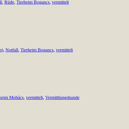
ll
,
Rüde
,
Tierheim Bogancs
,
vermittelt
m)
,
Notfall
,
Tierheim Bogancs
,
vermittelt
rheim Mohács
,
vermittelt
,
Vermittlungshunde