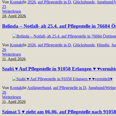
Von
Kontakt
In
2026
,
auf Pflegestelle in D
,
Glückshunde
,
Junghund/
25
Weiterlesen
18. April 2026
Belinda – Notfall- ab 25.4. auf Pflegestelle in 76684
Von
Kontakt
In
2026
,
auf Pflegestelle in D
,
Glückshunde
,
Hündin
,
Ju
26
Weiterlesen
11. April 2026
Szabi ♥ Auf Pflegestelle in 91058 Erlangen ♥ ♥vermitt
Von
Kontakt
In
Anfängerhund
,
auf Pflegestelle in D
,
Junghund/Welpe
26
Weiterlesen
11. April 2026
Szimat 5 ♥ zieht am 06.06. auf Pflegestelle nach 9105