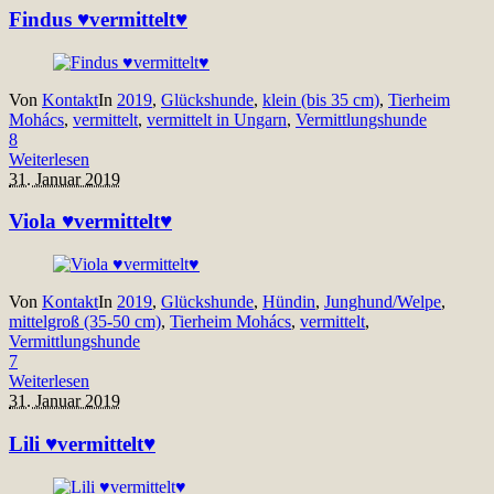
Findus ♥vermittelt♥
Von
Kontakt
In
2019
,
Glückshunde
,
klein (bis 35 cm)
,
Tierheim
Mohács
,
vermittelt
,
vermittelt in Ungarn
,
Vermittlungshunde
8
Weiterlesen
31. Januar 2019
Viola ♥vermittelt♥
Von
Kontakt
In
2019
,
Glückshunde
,
Hündin
,
Junghund/Welpe
,
mittelgroß (35-50 cm)
,
Tierheim Mohács
,
vermittelt
,
Vermittlungshunde
7
Weiterlesen
31. Januar 2019
Lili ♥vermittelt♥