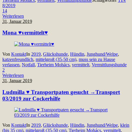
Tierheim Mohács
,
vermittelt
,
Vermittlungshunde
Schlagwörter
TIN
8/2019
14
Weiterlesen
31. Januar 2019
Mona ♥vermittelt♥
Von
Kontakt
In
2019
,
Glückshunde
,
Hündin
,
Junghund/Welpe
,
katzenfreundlich
,
mittelgroß (35-50 cm)
,
muss sein zu Hause
verlassen
,
Notfall
,
Tierheim Mohács
,
vermittelt
,
Vermittlungshunde
2
Weiterlesen
31. Januar 2019
Ludmilla ♥ Transportpaten gesucht →Transport
03/2019 zur Cockerhilfe
Von
Kontakt
In
2019
,
Glückshunde
,
Hündin
,
Junghund/Welpe
,
klein
(bis 35 cm)
,
mittelgroß (35-50 cm)
,
Tierheim Mohács
,
vermittelt
,