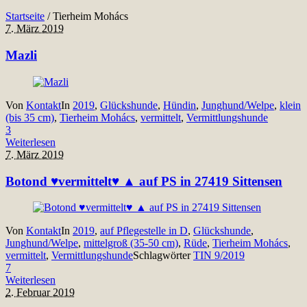
Startseite
/
Tierheim Mohács
7. März 2019
Mazli
Von
Kontakt
In
2019
,
Glückshunde
,
Hündin
,
Junghund/Welpe
,
klein
(bis 35 cm)
,
Tierheim Mohács
,
vermittelt
,
Vermittlungshunde
3
Weiterlesen
7. März 2019
Botond ♥vermittelt♥ ▲ auf PS in 27419 Sittensen
Von
Kontakt
In
2019
,
auf Pflegestelle in D
,
Glückshunde
,
Junghund/Welpe
,
mittelgroß (35-50 cm)
,
Rüde
,
Tierheim Mohács
,
vermittelt
,
Vermittlungshunde
Schlagwörter
TIN 9/2019
7
Weiterlesen
2. Februar 2019