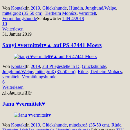
Von
Kontakt
In
2019
,
Glückshunde
,
Hündin
,
Junghund/Welpe
,
mittelgroß (35-50 cm)
,
Tierheim Mohács
,
vermittelt
,
Vermittlungshunde
Schlagwörter
TIN 4/2019
10
Weiterlesen
31. Januar 2019
Sanyi ♥vermittelt♥▲ auf PS 47441 Moers
Von
Kontakt
In
2019
,
auf Pflegestelle in D
,
Glückshunde
,
Junghund/Welpe
,
mittelgroß (35-50 cm)
,
Rüde
,
Tierheim Mohács
,
vermittelt
,
Vermittlungshunde
6
Weiterlesen
31. Januar 2019
Janu ♥vermittelt♥
Von
Kontakt
In
2019
,
Glückshunde
,
mittelgroß (35-50 cm)
,
Rüde
,