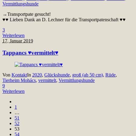
Vermittlungshunde
→Transportpate gesucht!
♥♥ Lieben Dank an D. Lechner für die Transportpatenschaft ♥♥
3
Weiterlesen
17. Januar 2019
Tappancs ♥vermittelt♥
Von
Kontakt
In
2020
,
Glückshunde
,
groß (ab 50 cm)
,
Rüde
,
Tierheim Mohács
,
vermittelt
,
Vermittlungshunde
9
Weiterlesen
1
…
51
52
53
54