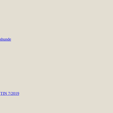
gshunde
r
TIN 7/2019