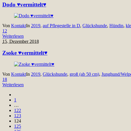
Dodo ♥vermittelt♥
Von
Kontakt
In
2019
,
auf Pflegestelle in D
,
Glückshunde
,
Hündin
,
kl
12
Weiterlesen
15. Dezember 2018
Zsoke ♥vermittelt♥
Von
Kontakt
In
2019
,
Glückshunde
,
groß (ab 50 cm)
,
Junghund/Welp
18
Weiterlesen
1
…
122
123
124
125