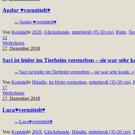
Andor ♥vermittelt♥
Von
Kontakt
In
2020
,
Glückshunde
,
mittelgroß (35-50 cm)
,
Rüde
,
Tie
12
Weiterlesen
17. Dezember 2018
Saci ist leider im Tierheim verstorben – sie war sehr k
Von
Kontakt
In
Hündin
,
im Heim verstorben
,
mittelgroß (35-50 cm)
,
17
Weiterlesen
17. Dezember 2018
Luca♥vermittelt♥
Von
Kontakt
In
2019
,
Glückshunde
,
Hündin
,
mittelgroß (35-50 cm)
,
T