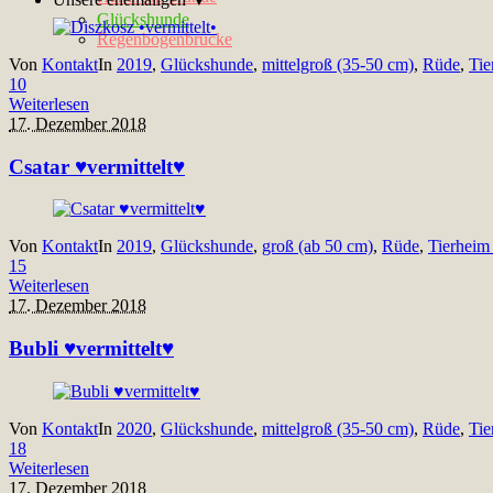
Glückshunde
Regenbogenbrücke
Von
Kontakt
In
2019
,
Glückshunde
,
mittelgroß (35-50 cm)
,
Rüde
,
Tie
10
Weiterlesen
17. Dezember 2018
Csatar ♥vermittelt♥
Von
Kontakt
In
2019
,
Glückshunde
,
groß (ab 50 cm)
,
Rüde
,
Tierheim
15
Weiterlesen
17. Dezember 2018
Bubli ♥vermittelt♥
Von
Kontakt
In
2020
,
Glückshunde
,
mittelgroß (35-50 cm)
,
Rüde
,
Tie
18
Weiterlesen
17. Dezember 2018