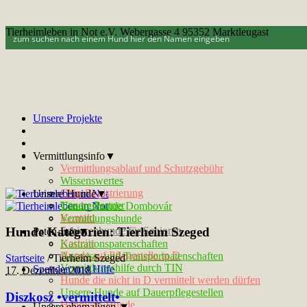
Tierheimleben in Not e.V. Webergasse 4 95352 Marktleugast
Unsere Projekte
Vermittlungsinfo▼
Vermittlungsablauf und Schutzgebühr
Wissenswertes
Chip-Registrierung
Unsere Hunde▼
Unsere Partner
Tötungshunde Dombovár
Kontakt
Vermittlungshunde
Hunde Kategorien:
Tierheim Szeged
Seniorenhunde für Senioren
Paten-Info▼
Notfelle
Kastrationspatenschaften
Hunde auf Pflegestelle in D
Ausreise- und Transportpatenschaften
Startseite
/
Tierheim Szeged
Vermittlungshilfe durch TIN
Spenden und Hilfe
17. Dezember 2018
Hunde die nicht in D vermittelt werden dürfen
Unsere Hunde auf Dauerpflegestellen
Diszkosz •vermittelt•
Handicap-Hunde
Unsere ehemaligen ▼