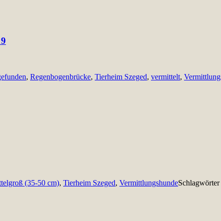
19
gefunden
,
Regenbogenbrücke
,
Tierheim Szeged
,
vermittelt
,
Vermittlun
ttelgroß (35-50 cm)
,
Tierheim Szeged
,
Vermittlungshunde
Schlagwörte