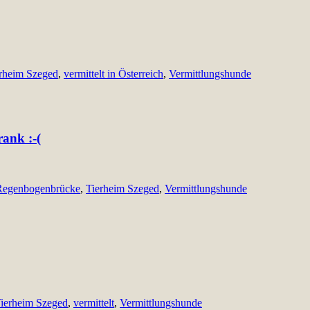
rheim Szeged
,
vermittelt in Österreich
,
Vermittlungshunde
rank :-(
Regenbogenbrücke
,
Tierheim Szeged
,
Vermittlungshunde
ierheim Szeged
,
vermittelt
,
Vermittlungshunde