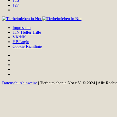
126
127
Impressum
TIN-Helfer-Hilfe
VK/NK
HP-Login
Cookie-Richtlinie
Datenschutzhinweise
| Tierheimlebenin Not e.V. © 2024 | Alle Recht