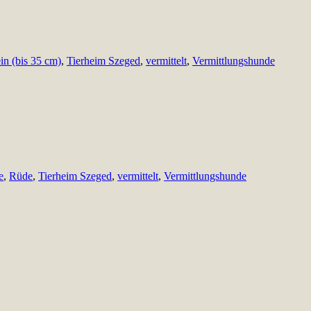
ein (bis 35 cm)
,
Tierheim Szeged
,
vermittelt
,
Vermittlungshunde
e
,
Rüde
,
Tierheim Szeged
,
vermittelt
,
Vermittlungshunde