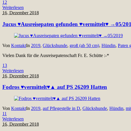
12
Weiterlesen
16. Dezember 2018
Jucus ♥Ausreisepaten gefunden ♥vermittelt♥ →05/20
Von
Kontakt
In
2019
,
Glückshunde
,
groß (ab 50 cm)
,
Hündin
,
Paten 
Vielen Dank für die Ausreisepatenschaft Fr. E. Schütte :-*
13
Weiterlesen
16. Dezember 2018
Fodros ♥vermittelt♥▲ auf PS 26209 Hatten
Von
Kontakt
In
2019
,
auf Pflegestelle in D
,
Glückshunde
,
Hündin
,
mi
11
Weiterlesen
16. Dezember 2018