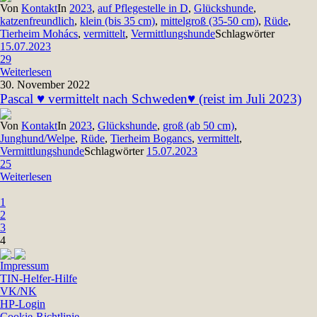
Von
Kontakt
In
2023
,
auf Pflegestelle in D
,
Glückshunde
,
katzenfreundlich
,
klein (bis 35 cm)
,
mittelgroß (35-50 cm)
,
Rüde
,
Tierheim Mohács
,
vermittelt
,
Vermittlungshunde
Schlagwörter
15.07.2023
29
Weiterlesen
30. November 2022
Pascal ♥ vermittelt nach Schweden♥ (reist im Juli 2023)
Von
Kontakt
In
2023
,
Glückshunde
,
groß (ab 50 cm)
,
Junghund/Welpe
,
Rüde
,
Tierheim Bogancs
,
vermittelt
,
Vermittlungshunde
Schlagwörter
15.07.2023
25
Weiterlesen
1
2
3
4
Impressum
TIN-Helfer-Hilfe
VK/NK
HP-Login
Cookie-Richtlinie