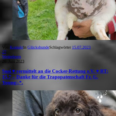
Von
Kontakt
In
Glückshunde
Schlagwörter
15.07.2023
27
Weiterlesen
26. Juni 2023
Susi ♥ vermittelt an die Cocker-Rettung e.V. ♥ RT:
15.7 – Danke für die Trapopatenschaft Fr. G.
Young:-*.