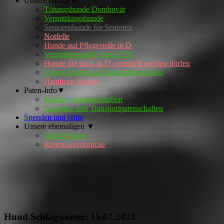
Unsere Hunde▼
Tötungshunde Dombovár
Vermittlungshunde
Seniorenhunde für Senioren
Notfelle
Hunde auf Pflegestelle in D
Vermittlungshilfe durch TIN
Hunde die nicht in D vermittelt werden dürfen
Unsere Hunde auf Dauerpflegestellen
Handicap-Hunde
Paten-Info▼
Kastrationspatenschaften
Ausreise- und Transportpatenschaften
Spenden und Hilfe
Unsere ehemaligen ▼
Glückshunde
Regenbogenbrücke
Hund Schlagwörter:
15.07.2023