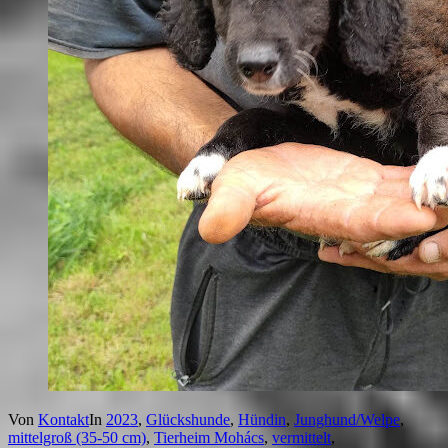
Von
Kontakt
In
2023
,
Glückshunde
,
Hündin
,
Junghund/Welpe
,
mittelgroß (35-50 cm)
,
Tierheim Mohács
,
vermittelt
,