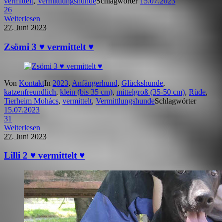
vermittelt
,
Vermittlungshunde
Schlagwörter
15.07.2023
26
Weiterlesen
27. Juni 2023
Zsömi 3 ♥ vermittelt ♥
Von
Kontakt
In
2023
,
Anfängerhund
,
Glückshunde
,
katzenfreundlich
,
klein (bis 35 cm)
,
mittelgroß (35-50 cm)
,
Rüde
,
Tierheim Mohács
,
vermittelt
,
Vermittlungshunde
Schlagwörter
15.07.2023
31
Weiterlesen
27. Juni 2023
Lilli 2 ♥ vermittelt ♥