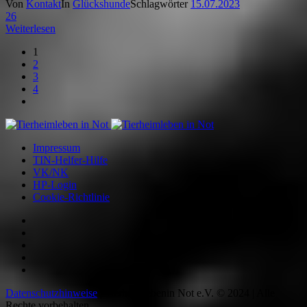
Von
Kontakt
In
Glückshunde
Schlagwörter
15.07.2023
26
Weiterlesen
1
2
3
4
Impressum
TIN-Helfer-Hilfe
VK/NK
HP-Login
Cookie-Richtlinie
Datenschutzhinweise
| Tierheimlebenin Not e.V. © 2024 | Alle
Rechte vorbehalten