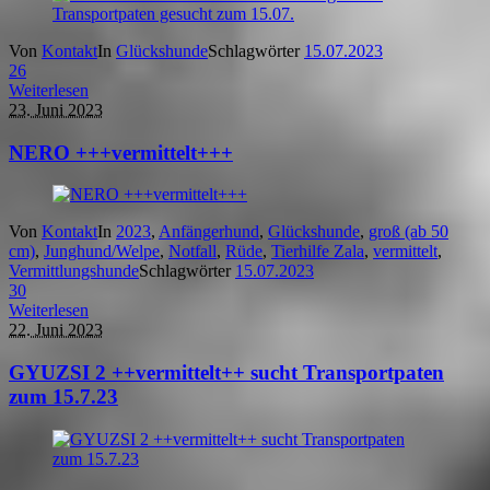
Von
Kontakt
In
Glückshunde
Schlagwörter
15.07.2023
26
Weiterlesen
23. Juni 2023
NERO +++vermittelt+++
Von
Kontakt
In
2023
,
Anfängerhund
,
Glückshunde
,
groß (ab 50
cm)
,
Junghund/Welpe
,
Notfall
,
Rüde
,
Tierhilfe Zala
,
vermittelt
,
Vermittlungshunde
Schlagwörter
15.07.2023
30
Weiterlesen
22. Juni 2023
GYUZSI 2 ++vermittelt++ sucht Transportpaten
zum 15.7.23