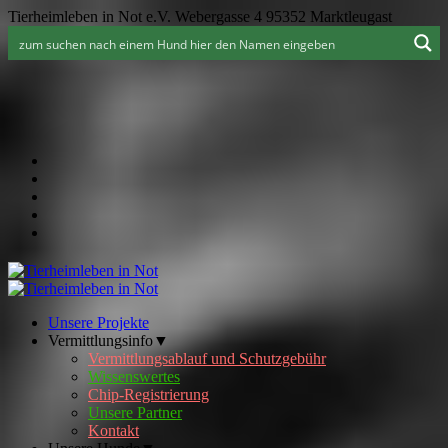
Tierheimleben in Not e.V. Webergasse 4 95352 Marktleugast
Unsere Projekte
Vermittlungsinfo▼
Vermittlungsablauf und Schutzgebühr
Wissenswertes
Chip-Registrierung
Unsere Partner
Kontakt