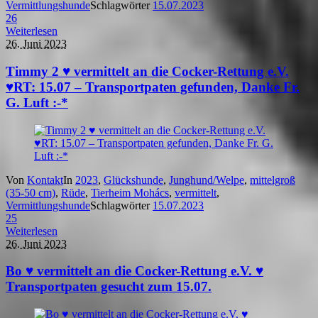
Vermittlungshunde
Schlagwörter
15.07.2023
26
Weiterlesen
26. Juni 2023
Timmy 2 ♥ vermittelt an die Cocker-Rettung e.V.
♥RT: 15.07 – Transportpaten gefunden, Danke Fr.
G. Luft :-*
Von
Kontakt
In
2023
,
Glückshunde
,
Junghund/Welpe
,
mittelgroß
(35-50 cm)
,
Rüde
,
Tierheim Mohács
,
vermittelt
,
Vermittlungshunde
Schlagwörter
15.07.2023
25
Weiterlesen
26. Juni 2023
Bo ♥ vermittelt an die Cocker-Rettung e.V. ♥
Transportpaten gesucht zum 15.07.