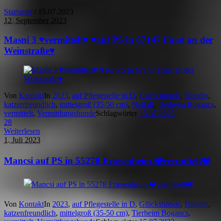
Startseite
/
15.07.2023
12. September 2023
Masni 3 ♥vermittelt♥ ♥auf PS in 67147 Forst an der
Weinstraße♥
Von
Kontakt
In
2023
,
auf Pflegestelle in D
,
Glückshunde
,
Hündin
,
katzenfreundlich
,
mittelgroß (35-50 cm)
,
Notfall
,
Tierheim Bogancs
,
vermittelt
,
Vermittlungshunde
Schlagwörter
15.07.2023
28
Weiterlesen
1. Juli 2023
Mancsi auf PS in 55278 Friesenheim ❤️vermittelt❤️
Von
Kontakt
In
2023
,
auf Pflegestelle in D
,
Glückshunde
,
Hündin
,
katzenfreundlich
,
mittelgroß (35-50 cm)
,
Tierheim Bogancs
,