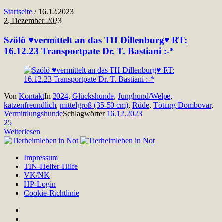
Startseite
/
16.12.2023
2. Dezember 2023
Szölö ♥vermittelt an das TH Dillenburg♥ RT:
16.12.23 Transportpate Dr. T. Bastiani :-*
Von
Kontakt
In
2024
,
Glückshunde
,
Junghund/Welpe
,
katzenfreundlich
,
mittelgroß (35-50 cm)
,
Rüde
,
Tötung Dombovar
,
Vermittlungshunde
Schlagwörter
16.12.2023
25
Weiterlesen
Impressum
TIN-Helfer-Hilfe
VK/NK
HP-Login
Cookie-Richtlinie