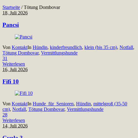
Startseite
/
Tötung Dombovar
18. Juli 2026
Pancsi
Von
Kontakt
In
Hündin
,
kinderfreundlich
,
klein (bis 35 cm)
,
Notfall
,
Tötung Dombovar
,
Vermittlungshunde
31
Weiterlesen
16. Juli 2026
Fifi 10
Von
Kontakt
In
Hunde_für_Senioren
,
Hündin
,
mittelgroß (35-50
cm)
,
Notfall
,
Tötung Dombovar
,
Vermittlungshunde
28
Weiterlesen
14. Juli 2026
Gyula 3