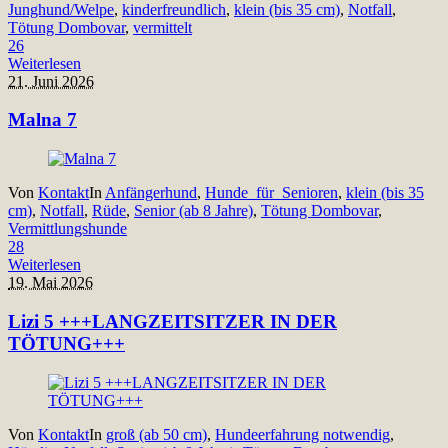
Junghund/Welpe
,
kinderfreundlich
,
klein (bis 35 cm)
,
Notfall
,
Tötung Dombovar
,
vermittelt
26
Weiterlesen
21. Juni 2026
Malna 7
Von
Kontakt
In
Anfängerhund
,
Hunde_für_Senioren
,
klein (bis 35
cm)
,
Notfall
,
Rüde
,
Senior (ab 8 Jahre)
,
Tötung Dombovar
,
Vermittlungshunde
28
Weiterlesen
19. Mai 2026
Lizi 5 +++LANGZEITSITZER IN DER
TÖTUNG+++
Von
Kontakt
In
groß (ab 50 cm)
,
Hundeerfahrung notwendig
,