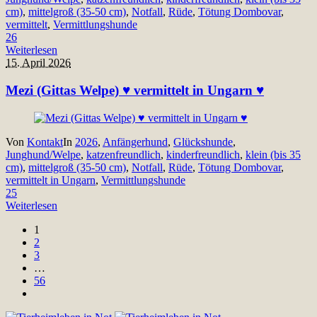
cm)
,
mittelgroß (35-50 cm)
,
Notfall
,
Rüde
,
Tötung Dombovar
,
vermittelt
,
Vermittlungshunde
26
Weiterlesen
15. April 2026
Mezi (Gittas Welpe) ♥ vermittelt in Ungarn ♥
Von
Kontakt
In
2026
,
Anfängerhund
,
Glückshunde
,
Junghund/Welpe
,
katzenfreundlich
,
kinderfreundlich
,
klein (bis 35
cm)
,
mittelgroß (35-50 cm)
,
Notfall
,
Rüde
,
Tötung Dombovar
,
vermittelt in Ungarn
,
Vermittlungshunde
25
Weiterlesen
1
2
3
…
56