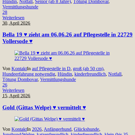
Hündin
,
Notfall
,
Senior (ab 8 Jahre)
,
Tötung Dombovar
,
Vermittlungshunde
28
Weiterlesen
30. April 2026
Bella 19 ♥ zieht am 06.06.26 auf Pflegestelle in 22729
Vollersode ♥
Von
Kontakt
In
auf Pflegestelle in D
,
groß (ab 50 cm)
,
Hundeerfahrung notwendig
,
Hündin
,
kinderfreundlich
,
Notfall
,
Tötung Dombovar
,
Vermittlungshunde
26
Weiterlesen
15. April 2026
Gold (Gittas Welpe) ♥ vermittelt ♥
Von
Kontakt
In
2026
,
Anfängerhund
,
Glückshunde
,
Junghund/Welpe
,
katzenfreundlich
,
kinderfreundlich
,
klein (bis 35