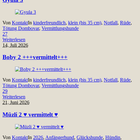
Von
Kontakt
In
kinderfreundlich
,
klein (bis 35 cm)
,
Notfall
,
Rüde
,
Tötung Dombovar
,
Vermittlungshunde
27
Weiterlesen
14. Juli 2026
Boby 2 +++vermittelt+++
Von
Kontakt
In
kinderfreundlich
,
klein (bis 35 cm)
,
Notfall
,
Rüde
,
Tötung Dombovar
,
Vermittlungshunde
29
Weiterlesen
21. Juni 2026
Müzli 2 ♥ vermittelt ♥
Von
Kontakt
In
2026
,
Anfängerhund
,
Glückshunde
,
Hündin
,