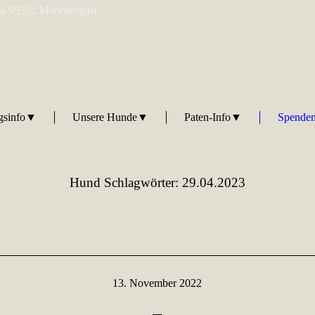
 4 95352 Marktleugast
ngsinfo▼
Unsere Hunde▼
Paten-Info▼
Spenden
Hund Schlagwörter:
29.04.2023
13. November 2022