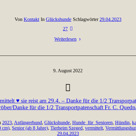
Von
Kontakt
In
Glückshunde
Schlagwörter
29.04.2023
27
Weiterlesen
9. August 2022
mittelt ♥ sie reist am 29.4. – Danke für die 1/2 Transporpa
öber/Danke für die 1/2 Transportpatenschaft Fr. C. Qued
n
2023
,
Anfängerhund
,
Glückshunde
,
Hunde_für_Senioren
,
Hündin
,
k
0 cm)
,
Senior (ab 8 Jahre)
,
Tierheim Szeged
,
vermittelt
,
Vermittlungshu
29.04.2023