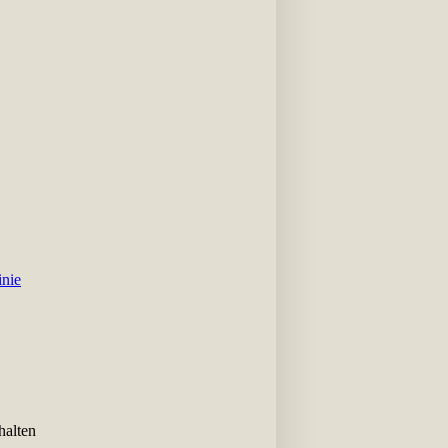
inie
halten