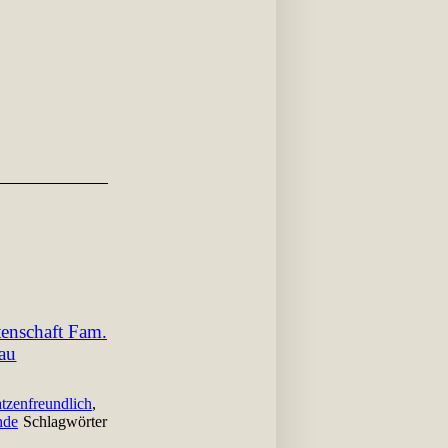
tenschaft Fam.
nau
atzenfreundlich
,
nde
Schlagwörter