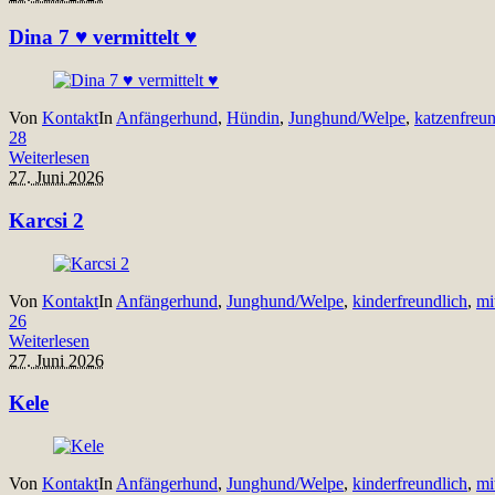
Dina 7 ♥ vermittelt ♥
Von
Kontakt
In
Anfängerhund
,
Hündin
,
Junghund/Welpe
,
katzenfreun
28
Weiterlesen
27. Juni 2026
Karcsi 2
Von
Kontakt
In
Anfängerhund
,
Junghund/Welpe
,
kinderfreundlich
,
mi
26
Weiterlesen
27. Juni 2026
Kele
Von
Kontakt
In
Anfängerhund
,
Junghund/Welpe
,
kinderfreundlich
,
mi