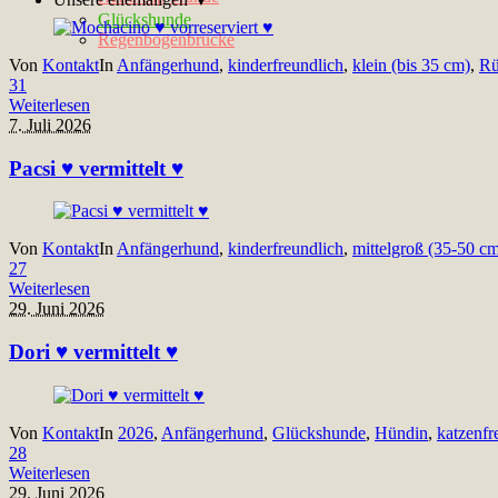
Glückshunde
Regenbogenbrücke
Von
Kontakt
In
Anfängerhund
,
kinderfreundlich
,
klein (bis 35 cm)
,
Rü
31
Weiterlesen
7. Juli 2026
Pacsi ♥ vermittelt ♥
Von
Kontakt
In
Anfängerhund
,
kinderfreundlich
,
mittelgroß (35-50 c
27
Weiterlesen
29. Juni 2026
Dori ♥ vermittelt ♥
Von
Kontakt
In
2026
,
Anfängerhund
,
Glückshunde
,
Hündin
,
katzenfr
28
Weiterlesen
29. Juni 2026