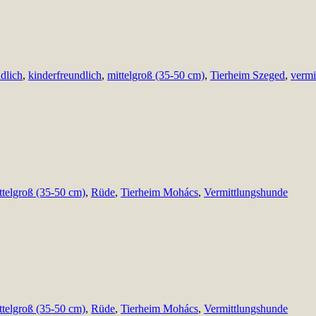
dlich
,
kinderfreundlich
,
mittelgroß (35-50 cm)
,
Tierheim Szeged
,
vermit
ttelgroß (35-50 cm)
,
Rüde
,
Tierheim Mohács
,
Vermittlungshunde
ttelgroß (35-50 cm)
,
Rüde
,
Tierheim Mohács
,
Vermittlungshunde