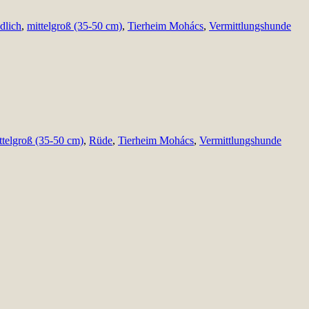
dlich
,
mittelgroß (35-50 cm)
,
Tierheim Mohács
,
Vermittlungshunde
ttelgroß (35-50 cm)
,
Rüde
,
Tierheim Mohács
,
Vermittlungshunde