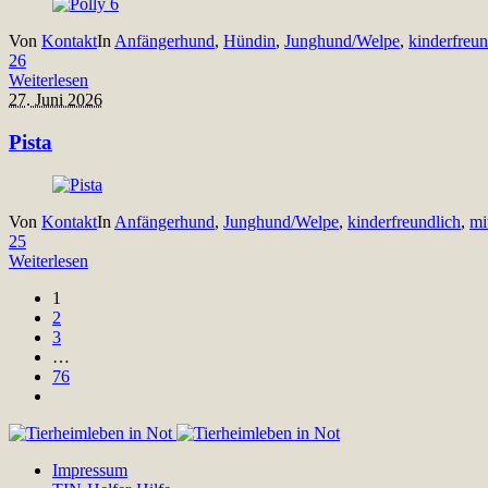
Von
Kontakt
In
Anfängerhund
,
Hündin
,
Junghund/Welpe
,
kinderfreun
26
Weiterlesen
27. Juni 2026
Pista
Von
Kontakt
In
Anfängerhund
,
Junghund/Welpe
,
kinderfreundlich
,
mi
25
Weiterlesen
1
2
3
…
76
Impressum