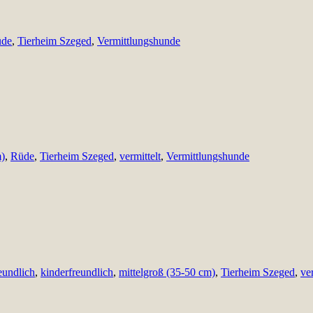
de
,
Tierheim Szeged
,
Vermittlungshunde
m)
,
Rüde
,
Tierheim Szeged
,
vermittelt
,
Vermittlungshunde
eundlich
,
kinderfreundlich
,
mittelgroß (35-50 cm)
,
Tierheim Szeged
,
ver