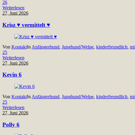
26
Weiterlesen
27. Juni 2026
Krisz ♥ vermittelt ♥
Von
Kontakt
In
Anfängerhund
,
Junghund/Welpe
,
kinderfreundlich
,
mi
25
Weiterlesen
27. Juni 2026
Kevin 6
Von
Kontakt
In
Anfängerhund
,
Junghund/Welpe
,
kinderfreundlich
,
mi
25
Weiterlesen
27. Juni 2026
Polly 6