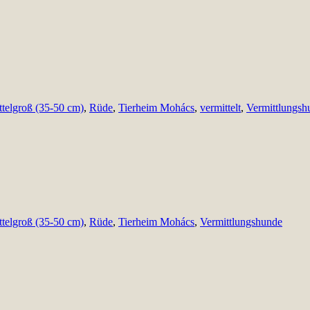
ttelgroß (35-50 cm)
,
Rüde
,
Tierheim Mohács
,
vermittelt
,
Vermittlungsh
ttelgroß (35-50 cm)
,
Rüde
,
Tierheim Mohács
,
Vermittlungshunde