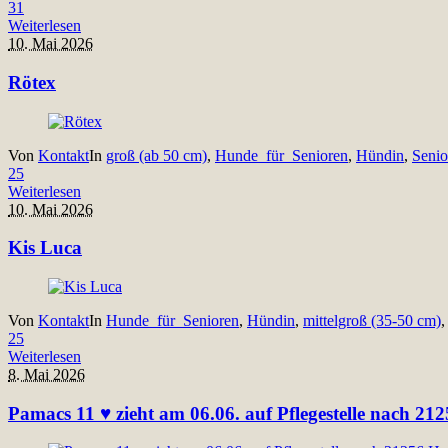
31
Weiterlesen
10. Mai 2026
Rötex
Von
Kontakt
In
groß (ab 50 cm)
,
Hunde_für_Senioren
,
Hündin
,
Senio
25
Weiterlesen
10. Mai 2026
Kis Luca
Von
Kontakt
In
Hunde_für_Senioren
,
Hündin
,
mittelgroß (35-50 cm)
25
Weiterlesen
8. Mai 2026
Pamacs 11 ♥ zieht am 06.06. auf Pflegestelle nach 21