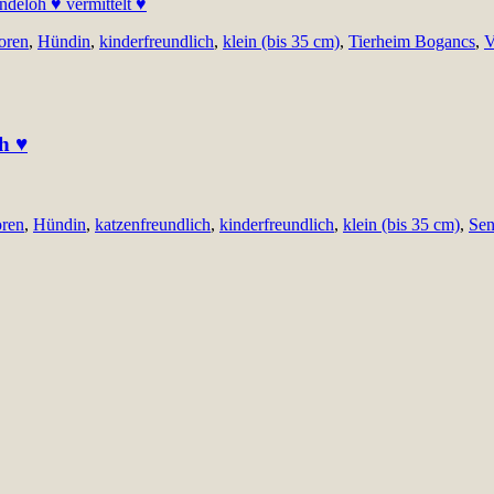
oren
,
Hündin
,
kinderfreundlich
,
klein (bis 35 cm)
,
Tierheim Bogancs
,
V
ch ♥
ren
,
Hündin
,
katzenfreundlich
,
kinderfreundlich
,
klein (bis 35 cm)
,
Sen