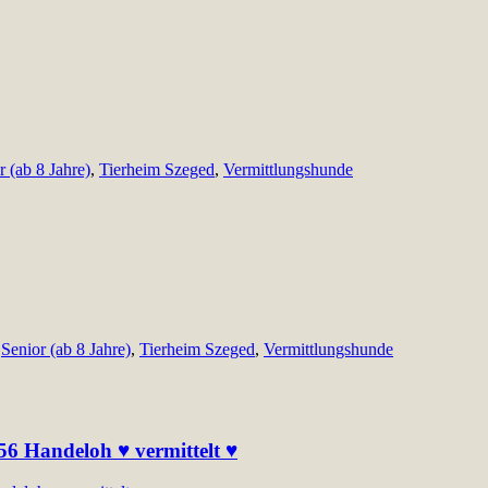
r (ab 8 Jahre)
,
Tierheim Szeged
,
Vermittlungshunde
,
Senior (ab 8 Jahre)
,
Tierheim Szeged
,
Vermittlungshunde
256 Handeloh ♥ vermittelt ♥