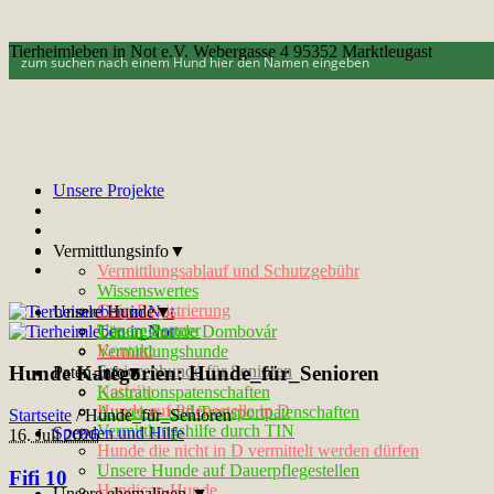
Tierheimleben in Not e.V. Webergasse 4 95352 Marktleugast
Unsere Projekte
Vermittlungsinfo▼
Vermittlungsablauf und Schutzgebühr
Wissenswertes
Chip-Registrierung
Unsere Hunde▼
Unsere Partner
Tötungshunde Dombovár
Kontakt
Vermittlungshunde
Hunde Kategorien:
Hunde_für_Senioren
Seniorenhunde für Senioren
Paten-Info▼
Notfelle
Kastrationspatenschaften
Hunde auf Pflegestelle in D
Ausreise- und Transportpatenschaften
Startseite
/
Hunde_für_Senioren
Vermittlungshilfe durch TIN
Spenden und Hilfe
16. Juli 2026
Hunde die nicht in D vermittelt werden dürfen
Unsere Hunde auf Dauerpflegestellen
Fifi 10
Handicap-Hunde
Unsere ehemaligen ▼