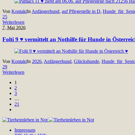
Von
Kontakt
In
Anfängerhund
,
auf Pflegestelle in D
,
Hunde_für_Seni
25
Weiterlesen
7. Mai 2026
Folti 9 ♥ vermittelt an Nothilfe für Hunde in Österrei
Von
Kontakt
In
2026
,
Anfängerhund
,
Glückshunde
,
Hunde_für_Senio
29
Weiterlesen
1
2
3
…
21
Impressum