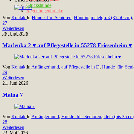
Glückshunde
Regenbogenbrücke
Von
Kontakt
In
Hunde_für_Senioren
,
Hündin
,
mittelgroß (35-50 cm)
27
Weiterlesen
26. Juni 2026
Marlenka 2 ♥ auf Pflegestelle in 55278 Friesenheim ♥
Von
Kontakt
In
Anfängerhund
,
auf Pflegestelle in D
,
Hunde_für_Seni
29
Weiterlesen
21. Juni 2026
Malna 7
Von
Kontakt
In
Anfängerhund
,
Hunde_für_Senioren
,
klein (bis 35 cm
28
Weiterlesen
23. Mai 2026