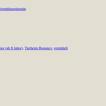
ermittlungshunde
ior (ab 8 Jahre)
,
Tierheim Bogancs
,
vermittelt