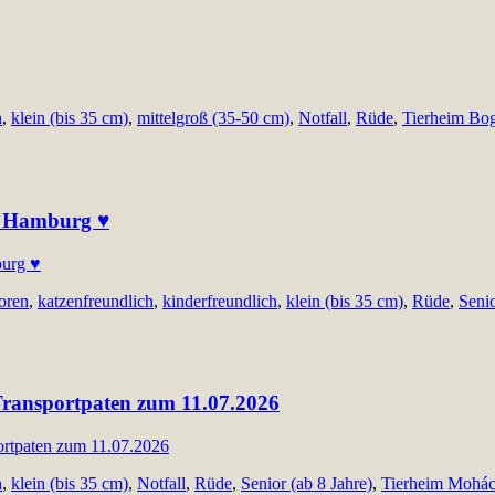
h
,
klein (bis 35 cm)
,
mittelgroß (35-50 cm)
,
Notfall
,
Rüde
,
Tierheim Bo
31 Hamburg ♥
oren
,
katzenfreundlich
,
kinderfreundlich
,
klein (bis 35 cm)
,
Rüde
,
Senio
d Transportpaten zum 11.07.2026
h
,
klein (bis 35 cm)
,
Notfall
,
Rüde
,
Senior (ab 8 Jahre)
,
Tierheim Mohác