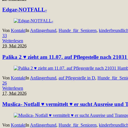
Edgar-NOTFALL-
Von
Kontakt
In
Anfängerhund
,
Hunde_für_Senioren
,
kinderfreundlic
33
Weiterlesen
19. Mai 2026
Palika 2 ♥ zieht am 11.07. auf Pflegestelle nach 210
Von
Kontakt
In
Anfängerhund
,
auf Pflegestelle in D
,
Hunde_für_Seni
26
Weiterlesen
17. Mai 2026
Muslica- Notfall ♥ vermittelt ♥ er sucht Ausreise un
Von
Kontakt
In
Anfängerhund
,
Hunde_für_Senioren
,
kinderfreundlic