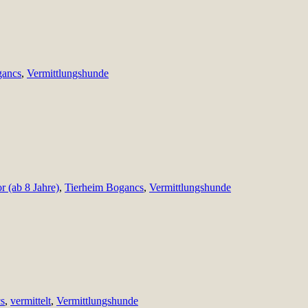
gancs
,
Vermittlungshunde
r (ab 8 Jahre)
,
Tierheim Bogancs
,
Vermittlungshunde
s
,
vermittelt
,
Vermittlungshunde