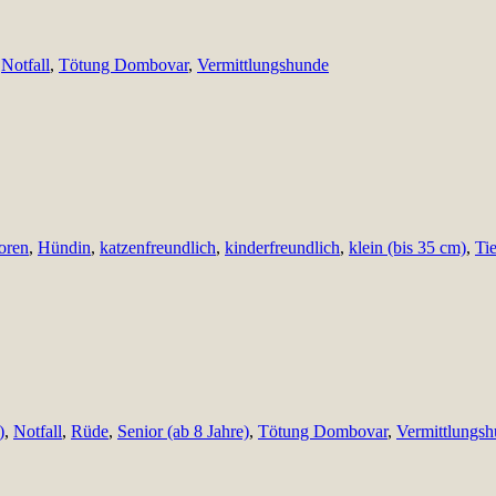
,
Notfall
,
Tötung Dombovar
,
Vermittlungshunde
oren
,
Hündin
,
katzenfreundlich
,
kinderfreundlich
,
klein (bis 35 cm)
,
Ti
)
,
Notfall
,
Rüde
,
Senior (ab 8 Jahre)
,
Tötung Dombovar
,
Vermittlungs