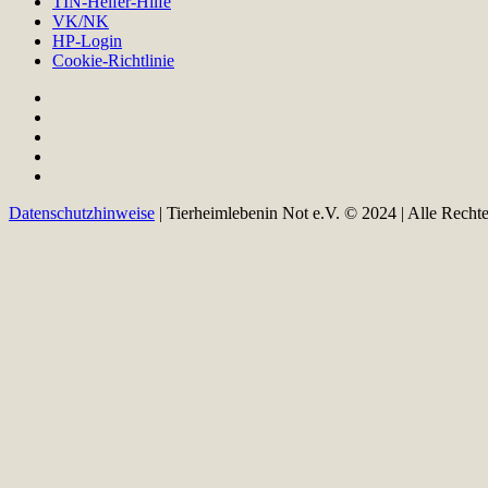
TIN-Helfer-Hilfe
VK/NK
HP-Login
Cookie-Richtlinie
Datenschutzhinweise
| Tierheimlebenin Not e.V. © 2024 | Alle Recht