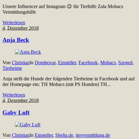
Unsere Influencer auf Instagram 😉 für Tierhilfe Zala Mohacs
Vermittlungshilfe
Weiterlesen
4. Dezember 2018
Anja Beck
Von
Christian
In
Dombovar
,
Einsteller
,
Facebook
,
Mohacs
,
Szeged
,
Tierheime
Anja stellt die Hunde der folgenden Tierheime in Facebook und auf
der Homepage ein: TH Mohacs (mit PS Hunden) TH...
Weiterlesen
4. Dezember 2018
Gaby Luft
Von
Christian
In
Einsteller
,
Shelta.de
,
tiervermittlung.de