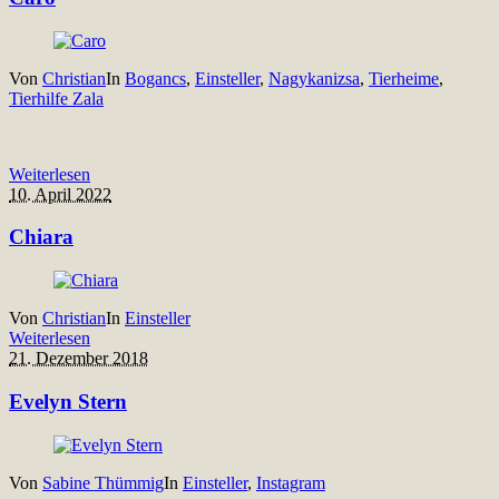
Von
Christian
In
Bogancs
,
Einsteller
,
Nagykanizsa
,
Tierheime
,
Tierhilfe Zala
Weiterlesen
10. April 2022
Chiara
Von
Christian
In
Einsteller
Weiterlesen
21. Dezember 2018
Evelyn Stern
Von
Sabine Thümmig
In
Einsteller
,
Instagram