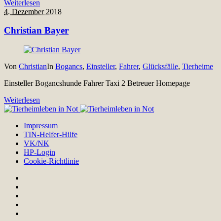
Weiterlesen
4. Dezember 2018
Christian Bayer
Von
Christian
In
Bogancs
,
Einsteller
,
Fahrer
,
Glücksfälle
,
Tierheime
Einsteller Bogancshunde Fahrer Taxi 2 Betreuer Homepage
Weiterlesen
Impressum
TIN-Helfer-Hilfe
VK/NK
HP-Login
Cookie-Richtlinie