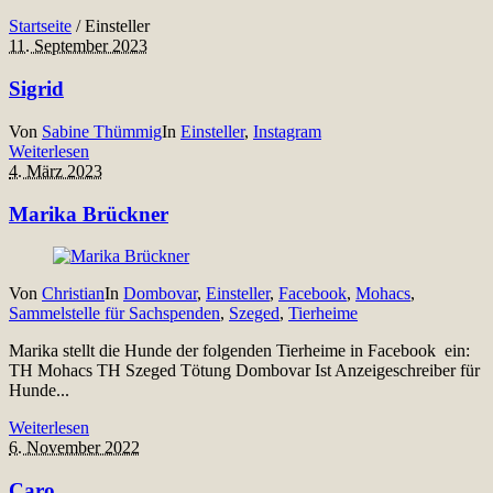
Startseite
/
Einsteller
11. September 2023
Sigrid
Von
Sabine Thümmig
In
Einsteller
,
Instagram
Weiterlesen
4. März 2023
Marika Brückner
Von
Christian
In
Dombovar
,
Einsteller
,
Facebook
,
Mohacs
,
Sammelstelle für Sachspenden
,
Szeged
,
Tierheime
Marika stellt die Hunde der folgenden Tierheime in Facebook ein:
TH Mohacs TH Szeged Tötung Dombovar Ist Anzeigeschreiber für
Hunde...
Weiterlesen
6. November 2022
Caro