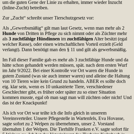
um die guten Gene der Linie zu erhalten, immer wieder Inzucht
(Inline-Zucht) betreiben.
Zur „Zucht“ schreibt unser Tierschutzgesetz vor:
Als „Gewerbsmäßig“ gilt man laut Gesetz, wenn man mehr als 2
Hunde
von Dritten in Pflege zu sich nimmt oder als Züchter mehr
als
3 zuchtfähige Hündinnen
im
zuchtfähigen
Alter besitzt (egal
welcher Rasse), oder einen wirtschaftlichen Vorteil erzielt (Geld
verlangt). Dann benötigt man den § 11 und gilt als gewerbsmäßig.
Im Fall dieser Familie gab es mehr als 3 zuchtfähige Hunde und da
hätte schon gehandelt werden müssen, spät. nach dem ersten Wurf
im Jahr 9/2022. Bei einer Kontrolle vor Ort waren die Hunde in
gutem Zustand (was sie auch immer waren) und alleine die Haltung
von 10 Tieren wäre kein Grund zu handeln. ABER es sollte doch
eig. klar sein, wenn es 10 unkastrierte Tiere, verschiedener
Geschlechter gibt, es früher oder später zu so einer Situation
kommen musste, egal ob man sagt man will züchten oder nicht! Und
das ist der Knackpunkt!
Als ich vor Ort war teilte ich die Info gleich in unserem
Vereinsverteiler. Unsere Pflegestelle in Wartenfels, Eva Hovasse,
sagte sofort zu 2 Welpen zu übernehmen, unser 2. Vorstand
übernahm 1 der Welpen. Die Tierhilfe Franken e.V. sagte sofort für