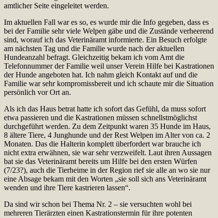
amtlicher Seite eingeleitet werden.
Im aktuellen Fall war es so, es wurde mir die Info gegeben, dass es
bei der Familie sehr viele Welpen gäbe und die Zustände verheerend
sind, worauf ich das Veterinäramt informierte. Ein Besuch erfolgte
am nächsten Tag und die Familie wurde nach der aktuellen
Hundeanzahl befragt. Gleichzeitig bekam ich vom Amt die
Telefonnummer der Familie weil unser Verein Hilfe bei Kastrationen
der Hunde angeboten hat. Ich nahm gleich Kontakt auf und die
Familie war sehr kompromissbereit und ich schaute mir die Situation
persönlich vor Ort an.
Als ich das Haus betrat hatte ich sofort das Gefühl, da muss sofort
etwa passieren und die Kastrationen müssen schnellstmöglichst
durchgeführt werden. Zu dem Zeitpunkt waren 35 Hunde im Haus,
8 ältere Tiere, 4 Junghunde und der Rest Welpen im Alter von ca. 2
Monaten. Das die Halterin komplett überfordert war brauche ich
nicht extra erwähnen, sie war sehr verzweifelt. Laut ihren Aussagen
bat sie das Veterinäramt bereits um Hilfe bei den ersten Würfen
(7/23?), auch die Tierheime in der Region rief sie alle an wo sie nur
eine Absage bekam mit den Worten „sie soll sich ans Veterinäramt
wenden und ihre Tiere kastrieren lassen“.
Da sind wir schon bei Thema Nr. 2 – sie versuchten wohl bei
mehreren Tierärzten einen Kastrationstermin für ihre potenten