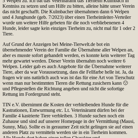
5 Welpen zu. Ich bat das Veterinäramt das Tierheim Kulmbach in
Kentniss zu setzen und um Hilfe zu bitten, alleine hätte unser Verein
das nicht geschafft. Die Kulmbacher übernahmen dann 6 Welpen
und 4 Junghunde (geb. 7/2023) über einen Tierheimleiter-Verteiler
wurde um weitere Hilfe gebeten für die noch verbliebenenen 4
Hunde, leider sagte kein einziges Tierheim zu, nicht mal für 1 oder 2
Tiere.
Auf Grund der Anzeigen bei Meine-Tierwelt.de bot ein
übernehmender Verein der Familie die Übernahme aller Welpen an,
aber es musste sofort gehandelt werden, es konnte kein weiterer Tag
mehr gewartet werden. Dieser Verein übernahm noch weitere 6
Welpen. Leider gab es auch Angebote für die Übernahme weiterer
Tiere, aber da war Voraussetzung, dass die Fellfarbe helle ist. Ja, da
fragen wir uns natürlich auch was ist das für eine Art von Tierschutz
wenn man nur bestimmten Tieren die Rettung zusichern kann 🙁
und Pflegestellen die Richtung angeben und nicht die sofortige
Rettung im Fordergrund steht.
TIN e.V. übernimmt die Kosten der verbleibenden Hunde für die
Kastrationen, Entwurmung etc. Lt. Veterinäramt dürfen bei der
Familie 4 kastrierte Tiere verbleiben. 3 Hunde suchen noch ein
Zuhause und sind auf unserer Homepage in der Vermittlung (Mausi,
Sunny, Mia). Sollte es in geraumer Zeit nicht gelingen sie auf einen
anderen Platz zu vermitteln werden sie in ein Tierheim kommen.
Alle Hunde dort haben einen tollen Charakter und