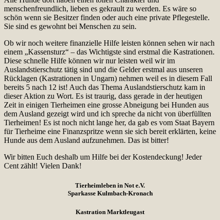
menschenfreundlich, lieben es gekrault zu werden. Es wäre so
schön wenn sie Besitzer finden oder auch eine private Pflegestelle.
Sie sind es gewohnt bei Menschen zu sein.
Ob wir noch weitere finanzielle Hilfe leisten können sehen wir nach
einem „Kassensturz“ – das Wichtigste sind erstmal die Kastrationen.
Diese schnelle Hilfe können wir nur leisten weil wir im
Auslandstierschutz tätig sind und die Gelder erstmal aus unseren
Rücklagen (Kastrationen in Ungarn) nehmen weil es in diesem Fall
bereits 5 nach 12 ist! Auch das Thema Auslandstierschutz kam in
dieser Aktion zu Wort. Es ist traurig, dass gerade in der heutigen
Zeit in einigen Tierheimen eine grosse Abneigung bei Hunden aus
dem Ausland gezeigt wird und ich spreche da nicht von überfüllten
Tierheimen! Es ist noch nicht lange her, da gab es vom Staat Bayern
für Tierheime eine Finanzspritze wenn sie sich bereit erklärten, keine
Hunde aus dem Ausland aufzunehmen. Das ist bitter!
Wir bitten Euch deshalb um Hilfe bei der Kostendeckung! Jeder
Cent zählt! Vielen Dank!
Tierheimleben in Not e.V.
Sparkasse Kulmbach-Kronach
Kastration Marktleugast