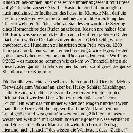
Rüden zu bekommen, aber dies wurde immer abgewehrt mit Hinwei
auf §6 Tierschutzgesetz Abs. 1 – Kastrationen sind nur möglich
nach medizinischer Indikation das heisst im Klartext: Man darf ein
Tier nur kastrieren wenn die Entnahme/Unfruchtbarmachung das
Tier vor weiteren Schäden schützt. Stattdessen wurde die Setzung
eines Hormonchips des Rüden angeboten, Kosten pro halbes Jahr
180 Euro, was sie dann letztendlich auch bei ihrem potenten Rüden
machte um weitere Deckakte zu verhindern. Gleichzeitig wurde
angeboten, die Hündinnen zu kastrieren zum Preis von ca. 1200
Euro pro Hund, man könne hier leichter den §6 widerlegen. Leider
gab es inzwischen weitere potente Rüden aus dem ersten Wurf aus
9/2022 – es musste so kommen wie es kam 🙁 Finanziell hätten sie
diese Kosten gar nicht mehr stemmen können, somit geriet die ganze
Situation ausser Kontrolle.
Die Familie versuchte sich selber zu helfen und bot Tiere bei Meine-
Tierwelt.de zum Verkauf an, aber bei Husky-Schäfer-Mischlingen
ist die Resonanz nicht so gross und die meisten Hunde konnten
nicht verkauft werden. Hier wären wir beim nächsten Thema
„Zucht“ ein Wort das mir immer wieder den Magen rumdreht wenn
man all die Tiere sieht die ungewollt auf die Welt kommen und
brutal getötet und weggeworfen werden und „Züchter“ in unserer
westlichen Welt sich mit Rassehunden eine goldene Nase verdienen
und leider Gottes dieser Markt auch weiterhin boomt. Da fragt
niemand nach „Inzucht“ das wissen die Wenigsten, dass „Züchter“