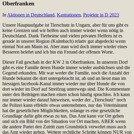
Oberfranken
In
Aktionen in Deutschland
,
Kastrationen
,
Projekte in D 2023
Unsere Hauptaufgabe ist Tierschutz in Ungarn, aber für uns gibt es
keine Grenzen und wir helfen auch immer wieder wenn nötig in
Deutschland. Dank Tierheime und vielen privaten Helfern ist es
gerade in unserer Region (Kulmbach) relativ gut abgedeckt wenn
einmal Not am Mann ist. Aber man wird doch immer wieder eines
Besseren belehrt und ich bin ein Freund der offenen Worte.
Dieser Fall geschah in der KW 2 in Oberfranken. In unserem Dorf
gibt es eine Familie deren Hunde immer wieder ausbüchsen und die
Gegend erkunden. Mir war weder die Familie, noch die Anzahl der
Hunde bekannt die dort untergebracht ist, ab und an liesst man im
hiessigen facebook-Kanal immer wieder nur über Hunde die von
dort wieder im Dorf auf Streifzug unterwegs sind. Die Kommentare
unter den Beiträgen machen einen schon häufig sprachlos. Ich kann
nur immer wieder darauf hinweisen, weder der „Tierschutz“ noch
die Polizei kann effektiv etwas unternehmen, nur das Veterinäramt
hat die gesetzlichen Möglichkeiten, solange es eine gesetzliche
Grundlage dafür gibt etwas zu tun. Das Amt kann vor Ort gehen
und sich ein Bild von der Situation vor Ort machen, ABER wenn
die andere Partei den Zutritt zum Grundstück verwehrt muss auch
das Amt wieder gehen. Weitere rechtliche Schritte können NUR von