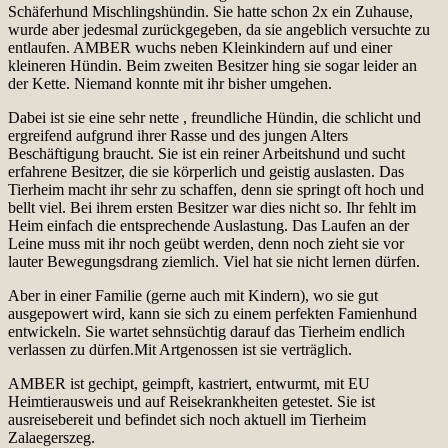
Schäferhund Mischlingshündin. Sie hatte schon 2x ein Zuhause,
wurde aber jedesmal zurückgegeben, da sie angeblich versuchte zu
entlaufen. AMBER wuchs neben Kleinkindern auf und einer
kleineren Hündin. Beim zweiten Besitzer hing sie sogar leider an
der Kette. Niemand konnte mit ihr bisher umgehen.
Dabei ist sie eine sehr nette , freundliche Hündin, die schlicht und
ergreifend aufgrund ihrer Rasse und des jungen Alters
Beschäftigung braucht. Sie ist ein reiner Arbeitshund und sucht
erfahrene Besitzer, die sie körperlich und geistig auslasten. Das
Tierheim macht ihr sehr zu schaffen, denn sie springt oft hoch und
bellt viel. Bei ihrem ersten Besitzer war dies nicht so. Ihr fehlt im
Heim einfach die entsprechende Auslastung. Das Laufen an der
Leine muss mit ihr noch geübt werden, denn noch zieht sie vor
lauter Bewegungsdrang ziemlich. Viel hat sie nicht lernen dürfen.
Aber in einer Familie (gerne auch mit Kindern), wo sie gut
ausgepowert wird, kann sie sich zu einem perfekten Famienhund
entwickeln. Sie wartet sehnsüchtig darauf das Tierheim endlich
verlassen zu dürfen.Mit Artgenossen ist sie verträglich.
AMBER ist gechipt, geimpft, kastriert, entwurmt, mit EU
Heimtierausweis und auf Reisekrankheiten getestet. Sie ist
ausreisebereit und befindet sich noch aktuell im Tierheim
Zalaegerszeg.