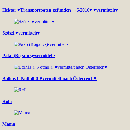
Hektor ♥Transportpaten gefunden →6/2016♥ ♥vermittelt♥
Szöszi ♥vermittelt♥
Pako (Bogancs)•vermittelt•
Bolhás !! Notfall !! ♥vermittelt nach Österreich♥
Rolli
Mama