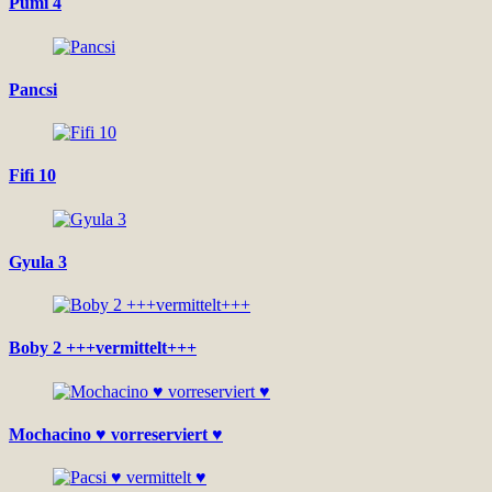
Pumi 4
Pancsi
Fifi 10
Gyula 3
Boby 2 +++vermittelt+++
Mochacino ♥ vorreserviert ♥