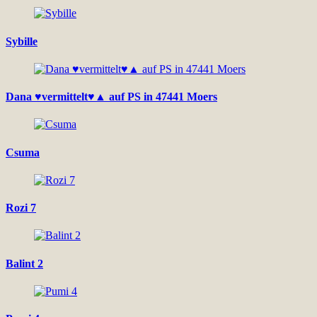
Sybille
Dana ♥vermittelt♥▲ auf PS in 47441 Moers
Csuma
Rozi 7
Balint 2