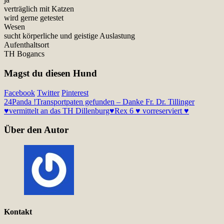
verträglich mit Katzen
wird gerne getestet
Wesen
sucht körperliche und geistige Auslastung
Aufenthaltsort
TH Bogancs
Magst du diesen Hund
Facebook
Twitter
Pinterest
24
Panda !Transportpaten gefunden – Danke Fr. Dr. Tillinger
♥vermittelt an das TH Dillenburg♥
Rex 6 ♥ vorreserviert ♥
Über den Autor
Kontakt